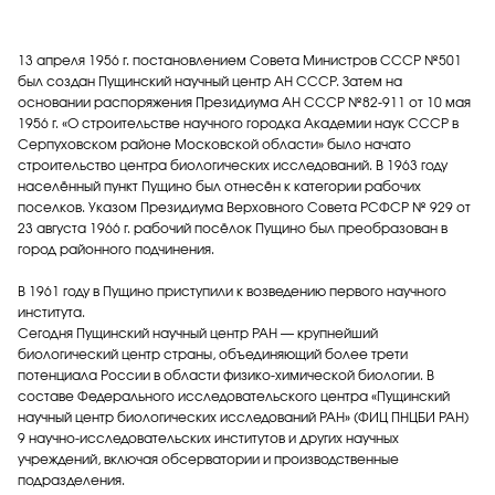
13 апреля 1956 г. постановлением Совета Министров СССР №501
был создан Пущинский научный центр АН СССР. Затем на
основании распоряжения Президиума АН СССР №82-911 от 10 мая
1956 г. «О строительстве научного городка Академии наук СССР в
Серпуховском районе Московской области» было начато
строительство центра биологических исследований. В 1963 году
населённый пункт Пущино был отнесён к категории рабочих
поселков. Указом Президиума Верховного Совета РСФСР № 929 от
23 августа 1966 г. рабочий посёлок Пущино был преобразован в
город районного подчинения.
В 1961 году в Пущино приступили к возведению первого научного
института.
Сегодня Пущинский научный центр РАН — крупнейший
биологический центр страны, объединяющий более трети
потенциала России в области физико-химической биологии. В
составе Федерального исследовательского центра «Пущинский
научный центр биологических исследований РАН» (ФИЦ ПНЦБИ РАН)
9 научно-исследовательских институтов и других научных
учреждений, включая обсерватории и производственные
подразделения.