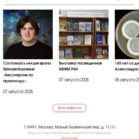
Состоялась лекция врача
Выставка посвященная
145 лет со д
Евгения Коровина
ИБФМ РАН
Александра
«Бессмертие по
07 августа 2026
06 августа 2
промокоду».
07 августа 2026
Все новости
119991, Москва, Малый Знаменский пер, д. 11/11
Вход со стороны Малого Знаменского переулка
На карте