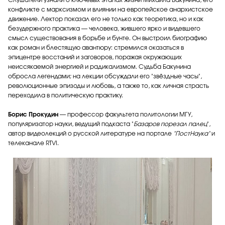
Слушатели узнали о ключевых этапах жизни Михаила Бакунина, его
конфликте с марксизмом и влиянии на европейское анархистское
движение. Лектор показал его не только как теоретика, но и как
безудержного практика — человека, жившего ярко и видевшего
смысл существования в борьбе и бунте. Он выстроил биографию
как роман и блестящую авантюру: стремился оказаться в
эпицентре восстаний и заговоров, поражая окружающих
неиссякаемой энергией и радикализмом. Судьба Бакунина
обросла легендами; на лекции обсуждали его "звёздные часы",
революционные эпизоды и любовь, а также то, как личная страсть
переходила в политическую практику.
Борис Прокудин
— профессор факультета политологии МГУ,
популяризатор науки, ведущий подкаста "
Базаров порезал палец
",
автор видеолекций о русской литературе на портале
"ПостНаука"
и
телеканале RTVI.