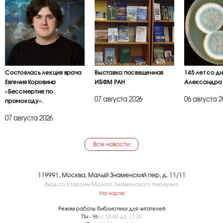
Состоялась лекция врача
Выставка посвященная
145 лет со д
Евгения Коровина
ИБФМ РАН
Александра
«Бессмертие по
07 августа 2026
06 августа 2
промокоду».
07 августа 2026
Все новости
119991, Москва, Малый Знаменский пер, д. 11/11
Вход со стороны Малого Знаменского переулка
На карте
Режим работы библиотеки для читателей
Пн - Чт:
с 10:00 до 17:30