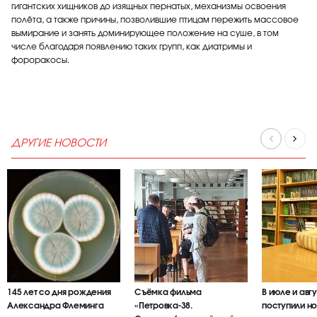
гигантских хищников до изящных пернатых, механизмы освоения
полёта, а также причины, позволившие птицам пережить массовое
вымирание и занять доминирующее положение на суше, в том
числе благодаря появлению таких групп, как диатримы и
фороракосы.
ДРУГИЕ НОВОСТИ
145 лет со дня рождения
Съёмка фильма
В июле и авг
Александра Флеминга
«Петровка-38.
поступили но