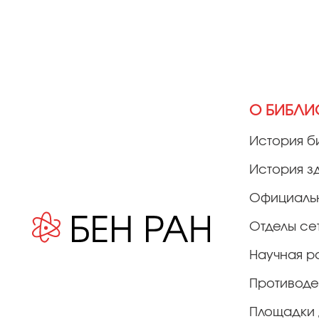
О БИБЛИ
История б
История з
Официаль
Отделы се
Научная р
Противоде
Площадки 