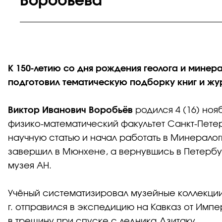
Воробьёва
К 150‑летию со дня рождения геолога и минер
подготовил тематическую подборку книг и жу
Виктор Иванович Воробьёв
родился 4 (16) ноя
физико‑математический факультет Санкт‑Петер
научную статью и начал работать в Минерало
завершил в Мюнхене, а вернувшись в Петербур
музея АН.
Учёный систематизировал музейные коллекции
г. отправился в экспедицию на Кавказ от Имп
в трещину при спуске с ледника Дзитаку.