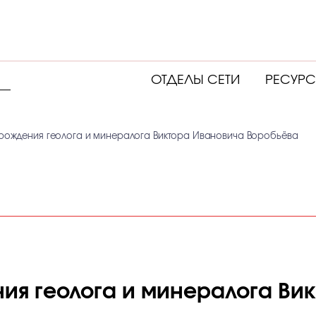
ОТДЕЛЫ СЕТИ
РЕСУР
я рождения геолога и минералога Виктора Ивановича Воробьёва
ния геолога и минералога Ви