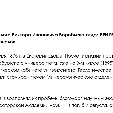
алога Виктора Ивановича Воробьёва отдел БЕН Р
рналов
бря 1875 г. в Екатеринодаре. После гимназии пос
бургского университета. Уже на 3‑м курсе (189
гическом кабинете университета. Геологическо
г, стал хранителем Минералогического отделен
 и восполнял их пробелы благодаря научным экс
ераторской Академии наук — и погиб 7 августа,