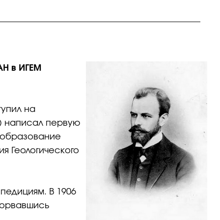
АН в ИГЕМ
тупил на
5) написал первую
е образование
ия Геологического
педициям. В 1906
 сорвавшись