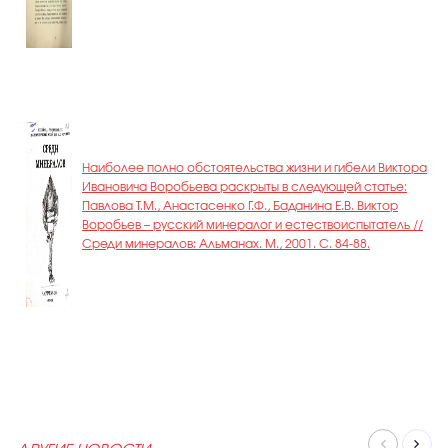
Наиболее полно обстоятельства жизни и гибели Виктора
Ивановича Воробьева раскрыты в следующей статье:
Павлова Т.М., Анастасенко Г.Ф., Баданина Е.В. Виктор
Воробьев – русский минералог и естествоиспытатель //
Среди минералов: Альманах. М., 2001. С. 84-88.