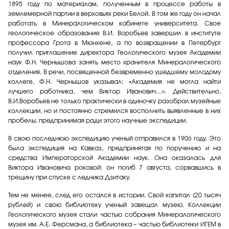
1895 году по материалам, полученным в процессе работы в
землемерной партии в верховьях реки Белой. В том же году он начал
работать в Минералогическом кабинете университета. Свое
геологическое образование В.И. Воробьев завершил в институте
профессора Грота в Мюнхене, а по возвращении в Петербург
получил приглашение директора Геологического музея Академии
наук Ф.Н. Чернышова занять место хранителя Минералогического
отделения. В речи, посвященной безвременно ушедшему молодому
коллеге, Ф.Н. Чернышов указывал: «Академия не могла найти
лучшего работника, чем Виктор Иванович…». Действительно,
В.И.Воробьев не только практически в одиночку разобрал музейные
коллекции, но и постоянно стремился восполнить выявленные в них
пробелы, предпринимая ради этого научные экспедиции.
В свою последнюю экспедицию ученый отправился в 1906 году. Это
была экспедиция на Кавказ, предпринятая по поручению и на
средства Императорской Академии наук. Она оказалась для
Виктора Ивановича роковой: он погиб 7 августа, сорвавшись в
трещину при спуске с ледника Дзитаку.
Тем не менее, след его остался в истории. Свой капитал (20 тысяч
рублей) и свою библиотеку ученый завещал музею. Коллекции
Геологического музея стали частью собрания Минералогического
музея им. А.Е. Ферсмана, а библиотека – частью библиотеки ИГЕМ в