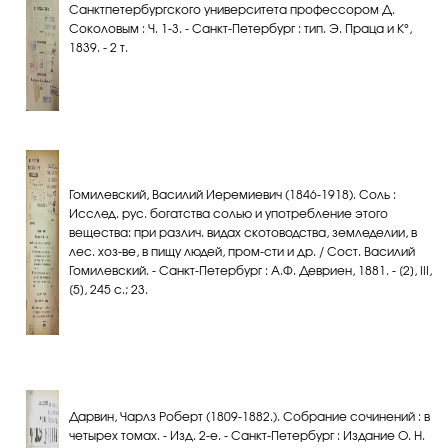
Санктпетербургского университета профессором Д.
Соколовым : Ч. 1-3. - Санкт-Петербург : тип. Э. Праца и К°,
1839. - 2 т.
Гомилевский, Василий Иеремиевич (1846-1918). Соль :
Исслед. рус. богатства солью и употребление этого
вещества: при различ. видах скотоводства, земледелии, в
лес. хоз-ве, в пищу людей, пром-сти и др. / Сост. Василий
Гомилевский. - Санкт-Петербург : А.Ф. Девриен, 1881. - [2], III,
[5], 245 с.; 23.
Дарвин, Чарлз Роберт (1809-1882.). Собрание сочинений : в
четырех томах. - Изд. 2-е. - Санкт-Петербург : Издание О. Н.