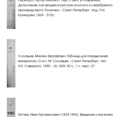
серебра / Артур Филлипс; Пер. с англ. В. Ковригина;
Дополнения, касающиеся русских золотого и серебряного
производства И. Полетики. - Санкт-Петербург : Изд. П.И.
Кузнецова, 1869. - 515с.
Соловьев, Михаил Евграфович. Таблицы для определения
минералов / Сост. М. Соловьев. - Санкт-Петербург : тип.
И.К. Савицкого, 1890. - [2], XXIX, 50 с., 1 л. черт.; 27
Тютчев, Иван Артамонович (1834-1892). Введение к изучению