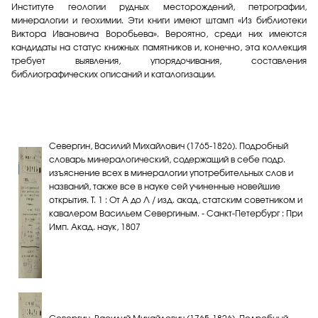
Институте геологии рудных месторождений, петрографии,
минералогии и геохимии. Эти книги имеют штамп «Из библиотеки
Виктора Ивановича Воробьева». Вероятно, среди них имеются
кандидаты на статус книжных памятников и, конечно, эта коллекция
требует выявления, упорядочивания, составления
библиографических описаний и каталогизации.
Севергин, Василий Михайлович (1765-1826). Подробный
словарь минералогический, содержащий в себе подр.
изъяснение всех в минералогии употребительных слов и
названий, также все в науке сей учиненные новейшие
открытия. Т. 1 : От А до Л / изд. акад, статским советником и
кавалером Васильем Севергиным. - Санкт-Петербург : При
Имп. Акад. наук, 1807