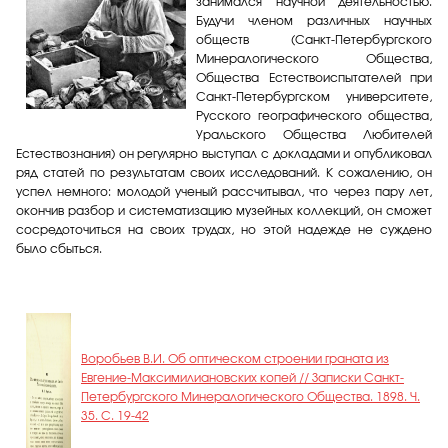
занимался научной деятельностью.
Будучи членом различных научных
обществ (Санкт-Петербургского
Минералогического Общества,
Общества Естествоиспытателей при
Санкт-Петербургском университете,
Русского географического общества,
Уральского Общества Любителей
Естествознания) он регулярно выступал с докладами и опубликовал
ряд статей по результатам своих исследований. К сожалению, он
успел немного: молодой ученый рассчитывал, что через пару лет,
окончив разбор и систематизацию музейных коллекций, он сможет
сосредоточиться на своих трудах, но этой надежде не суждено
было сбыться.
Воробьев В.И. Об оптическом строении граната из
Евгение-Максимилиановских копей // Записки Санкт-
Петербургского Минералогического Общества. 1898. Ч.
35. С. 19-42