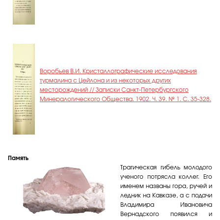
Воробьев В.И. Кристаллографические исследования
турмалина с Цейлона и из некоторых других
месторождений // Записки Санкт-Петербургского
Минералогического Общества. 1902. Ч. 39. № 1. С. 35-328.
Память
Трагическая гибель молодого
ученого потрясла коллег. Его
именем названы гора, ручей и
ледник на Кавказе, а с подачи
Владимира Ивановича
Вернадского появился и