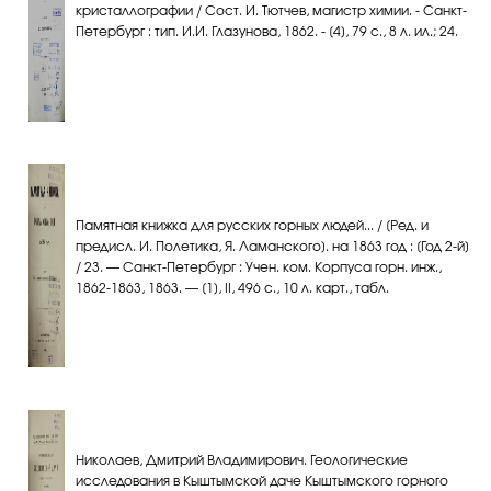
кристаллографии / Сост. И. Тютчев, магистр химии. - Санкт-
Петербург : тип. И.И. Глазунова, 1862. - [4], 79 с., 8 л. ил.; 24.
Памятная книжка для русских горных людей... / [Ред. и
предисл. И. Полетика, Я. Ламанского]. на 1863 год : [Год 2-й]
/ 23. — Санкт-Петербург : Учен. ком. Корпуса горн. инж.,
1862-1863, 1863. — [1], II, 496 с., 10 л. карт., табл.
Николаев, Дмитрий Владимирович. Геологические
исследования в Кыштымской даче Кыштымского горного