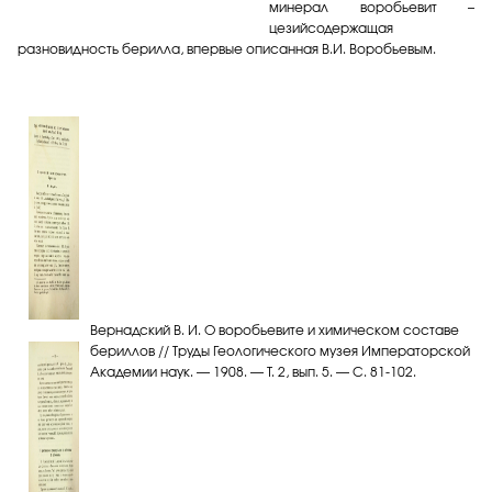
минерал воробьевит –
цезийсодержащая
разновидность берилла, впервые описанная В.И. Воробьевым.
Вернадский В. И. О воробьевите и химическом составе
бериллов // Труды Геологического музея Императорской
Академии наук. — 1908. — Т. 2, вып. 5. — С. 81-102.