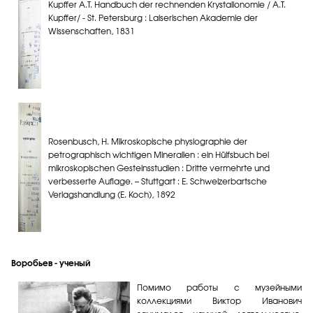
Kupffer A.T. Handbuch der rechnenden Krystallonomie / A.T.
Kupffer/ - St. Petersburg : Laiserischen Akademie der
Wissenschaften, 1831
Rosenbusch, H. Mikroskopische physiographie der
petrographisch wichtigen Mineralien : ein Hülfsbuch bei
mikroskopischen Gesteinsstudien : Dritte vermehrte und
verbesserte Auflage. – Stuttgart : E. Schweizerbartsche
Verlagshandlung (E. Koch), 1892
Воробьев - ученый
Помимо работы с музейными
коллекциями Виктор Иванович