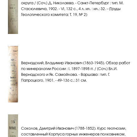
округа / [Соч.] Д. Николаева. - Санкт-Петербург : тип. М.
Стасюлевича, 1902. - VI, 132 с., 4 л. ил. : ил.; 32. - (Труды
Геологического комитета; Т. 19, № 2)
Вернадский, Владимир Иванович (1863-1945). Обзор работ
по минералогии России : I. 1897-1898 гг. / [Соч.] Вл.И.
Вернадского и Як. Самойлова. - Варшава : тип. Г.
Папроцкого, 1901. - 49-136 с.; 31 см.
Соколов, Дмитрий Иванович (1788-1852). Курс геогнозии,
составленный Корпуса горных инженеров полковником,