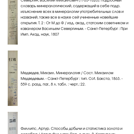
Севергин, Василий Михайлович (1765-1826). Подробный
словарь минералогический, содержащий в себе подр.
изъяснение всех в минералогии употребительных слов и
названий, также все в науке сей учиненные новейшие
открытия. Т. 2 : От М до Ф / изд. акад, статским советником и
кавалером Васильем Севергиным. - Санкт-Петербург : При
Имп. Акад. наук, 1807
Медведев, Михаил. Минералогия / Сост. Михаилом
Медведевым. - Санкт-Петербург : тип. О.И. Бакста, 1863. -
559 с. разд. паг., 8 л. табл. : черт.; 22.
Филлипс, Артур. Способы добычи и статистика золота и