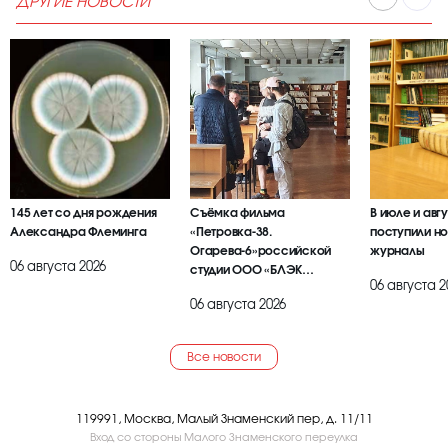
ДРУГИЕ НОВОСТИ
145 лет со дня рождения
Съёмка фильма
В июле и авг
Александра Флеминга
«Петровка-38.
поступили но
Огарева-6»российской
журналы
06 августа 2026
студии ООО «БЛЭК
06 августа 2
БРАИЕР»
06 августа 2026
Все новости
119991, Москва, Малый Знаменский пер, д. 11/11
Вход со стороны Малого Знаменского переулка