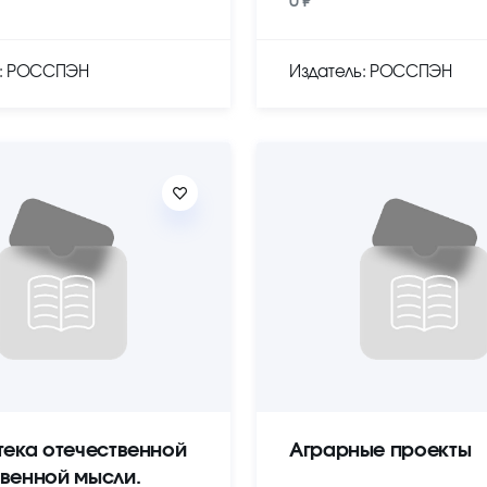
0 ₽
ь: РОССПЭН
Издатель: РОССПЭН
тека отечественной
Аграрные проекты
венной мысли.