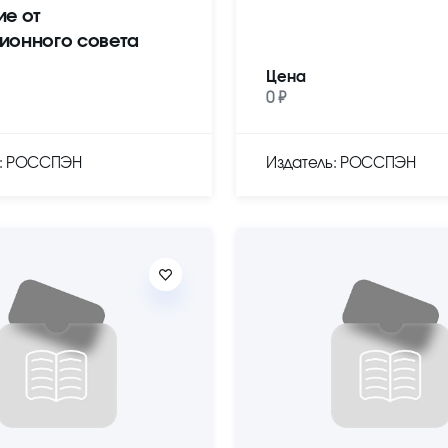
ие от
ионного совета
Цена
0 ₽
ь: РОССПЭН
Издатель: РОССПЭН