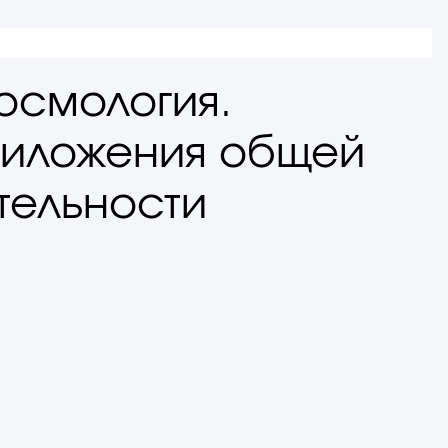
космология.
риложения общей
тельности