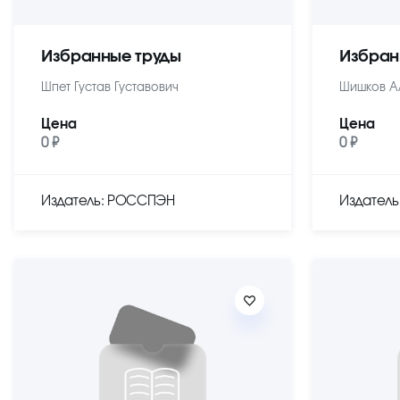
Избранные труды
Избран
Шпет Густав Густавович
Шишков А
Цена
Цена
0 ₽
0 ₽
Издатель: РОССПЭН
Издател