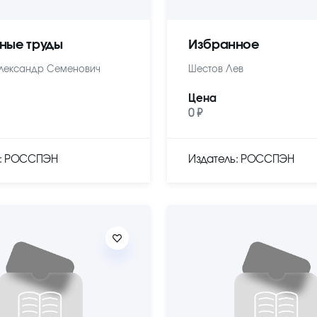
ные труды
Избранное
лександр Семенович
Шестов Лев
Цена
0 ₽
ь: РОССПЭН
Издатель: РОССПЭН