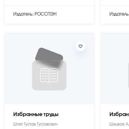
Издатель: РОССПЭН
Издател
Избранные труды
Избран
Шпет Густав Густавович
Шишков А