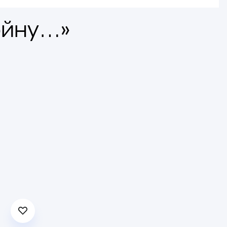
ойну…»