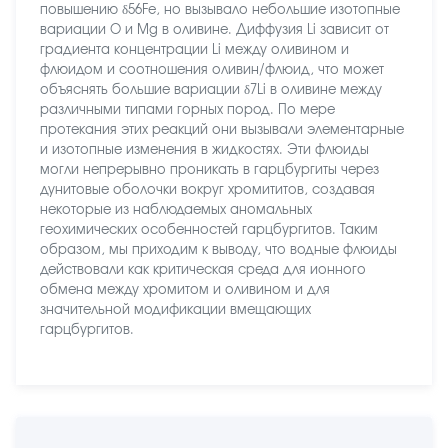
повышению δ56Fe, но вызывало небольшие изотопные
вариации O и Mg в оливине. Диффузия Li зависит от
градиента концентрации Li между оливином и
флюидом и соотношения оливин/флюид, что может
объяснять большие вариации δ7Li в оливине между
различными типами горных пород. По мере
протекания этих реакций они вызывали элементарные
и изотопные изменения в жидкостях. Эти флюиды
могли непрерывно проникать в гарцбургиты через
дунитовые оболочки вокруг хромититов, создавая
некоторые из наблюдаемых аномальных
геохимических особенностей гарцбургитов. Таким
образом, мы приходим к выводу, что водные флюиды
действовали как критическая среда для ионного
обмена между хромитом и оливином и для
значительной модификации вмещающих
гарцбургитов.