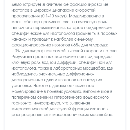
демонстрирует значительное фракционирование
изотопов в широком диапазоне скоростей
просачивания (0,1–10 м/сут). Моделирование в
масштабе пор проливает свет на ключевую роль
неполного перемешивания, которое поддерживает
специфические для изотополога градиенты в поровых
каналах и приводит к наиболее сильному
фракционированию изотопов (-6‰ для углерода;
-10‰ для хлора) при самой высокой скорости потока.
Результаты проточных экспериментов подтверждают
ключевую роль водной диффузии, специфичной для
изотополога, также в лабораторных масштабах, где
наблюдались значительные диффузионно-
дисперсионные сдвиги изотопов на выходе из
установки. Наконец, детальное численное
моделирование в полевых условиях, выполненное в
поперечном сечении гетерогенного водоносного
горизонта, иллюстрирует, что вызванная
микроскопической диффузией фракция изотопов
распространяется в макроскопических масштабах.