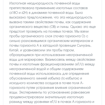
Изотопная неоднородность почвенной воды
препятствовала применению изотопных составов
(δ18O и δ2H) в динамике почвенной воды. Было
высказано предположение, что эта неоднородность
вызвана такими свойствами почвы, как содержание
органического вещества (ОВ) и глины. Однако это еще
предстоит проверить на полевых почвах. Мы взяли
пробы органического слоя (почва горизонта О) с
сильно разложившимся органическим материалом и
почвы горизонта А в западной провинции Сычуань,
Китай, и уравновесили эти пробы паром,
образующимся при использовании неограниченной
воды для маркировки. Взаимосвязь между свойствами
почвы и изотопным фракционированием (eT/U) между
неограниченной водой и общим содержанием
почвенной воды использовалась для определения
обусловленного линией избытка (lc-избыток) и
исходного количества осадков в почве поля A-
горизонта путем устранения влияния ограниченной
воды. Эксперименты по установлению равновесия
продемонстрировали значительную изотопную
разницу между уровнями eT/U в почвах A-горизонта и