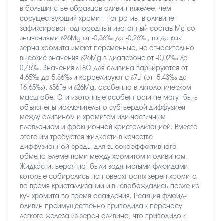
в большинстве образцов оливин тяжелее, чем
сосуществующий хромит. Напротив, в оливине
зафиксирован однородный изотопный состав Mg со
значениями δ26Mg от -0,36‰ до -0,26‰, тогда как
зерна хромита имеют переменные, но относительно
высокие значения δ26Mg в диапазоне от -0,02‰ до
0,45‰. Значения δ18O для оливина варьируются от
4,65‰ до 5,86‰ и коррелируют с δ7Li (от -5,43‰ до
16,65‰), δ56Fe и δ26Mg, особенно в литологическом
масштабе. Эти изотопные особенности не могут быть
объяснены исключительно субтвердой диффузией
между оливином и хромитом или частичным
плавлением и фракционной кристаллизацией. Вместо
этого им требуются жидкости в качестве
диффузионной среды для высокоэффективного
обмена элементами между хромитом и оливином.
Жидкости, вероятно, были водянистыми флюидами,
которые собирались на поверхностях зерен хромита
во время кристаллизации и высвобождались позже из
куч хромита во время осаждения. Реакция флюид-
оливин преимущественно приводила к переносу
легкого железа из зерен оливина, что приводило к