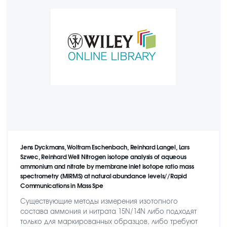
Jens Dyckmans, Wolfram Eschenbach, Reinhard Langel, Lars
Szwec, Reinhard Well Nitrogen isotope analysis of aqueous
ammonium and nitrate by membrane inlet isotope ratio mass
spectrometry (MIRMS) at natural abundance levels//Rapid
Communications in Mass Spe
Существующие методы измерения изотопного
состава аммония и нитрата 15N/14N либо подходят
только для маркированных образцов, либо требуют