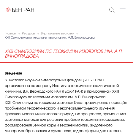
Главная
Ресурсы
Виртуальные выставки
XXIII Симпозиум по геохимии изотопов им. А.П. Виноградова
XXIII СИМПОЗИУМ ПО ГЕОХИМИИ ИЗОТОПОВ ИМ. А.П.
ВИНОГРАДОВА
Введение
3.Выставка научной литературы из фондов ЦБС БЕН РАН
организована по запросу Института геохимии и аналитической
химии им. В.Н. Вернадского РАН (ГЕОХИ РАН) и приурочена к XXIII
Симпозиуму по геохимии изотопов им. А.П. Виноградова.
XXIII Симпозиум по геохимии изотопов будет традиционно посвящён
проблемам теоретического и экспериментального изучения
фракционирования изотопов в природных процессах, применению
изотопных методов для решения проблем геохимии и космохимии,
формирования Земной коры и верхней мантии, эндогенного
минералообразования и рудогенеза, гидросферы и дна океана,