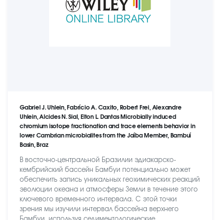
Gabriel J. Uhlein, Fabrício A. Caxito, Robert Frei, Alexandre
Uhlein, Alcides N. Sial, Elton L. Dantas Microbially induced
chromium isotope fractionation and trace elements behavior in
lower Cambrian microbialites from the Jaíba Member, Bambuí
Basin, Braz
В восточно-центральной Бразилии эдиакарско-
кембрийский бассейн Бамбуи потенциально может
обеспечить запись уникальных геохимических реакций
эволюции океана и атмосферы Земли в течение этого
ключевого временного интервала. С этой точки
зрения мы изучили интервал бассейна верхнего
Бамбуи, используя седиментологические,