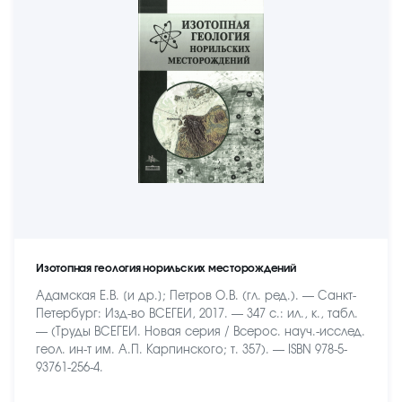
Изотопная геология норильских месторождений
Адамская Е.В. [и др.]; Петров О.В. (гл. ред.). — Санкт-
Петербург: Изд-во ВСЕГЕИ, 2017. — 347 с.: ил., к., табл.
— (Труды ВСЕГЕИ. Новая серия / Всерос. науч.-исслед.
геол. ин-т им. А.П. Карпинского; т. 357). — ISBN 978-5-
93761-256-4.