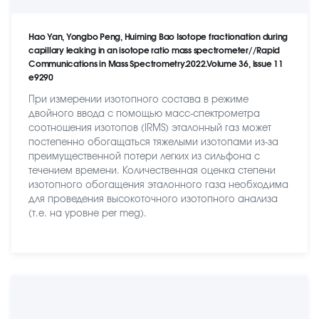
Hao Yan, Yongbo Peng, Huiming Bao Isotope fractionation during
capillary leaking in an isotope ratio mass spectrometer//Rapid
Communications in Mass Spectrometry.2022.Volume 36, Issue 11
e9290
При измерении изотопного состава в режиме
двойного ввода с помощью масс-спектрометра
соотношения изотопов (IRMS) эталонный газ может
постепенно обогащаться тяжелыми изотопами из-за
преимущественной потери легких из сильфона с
течением времени. Количественная оценка степени
изотопного обогащения эталонного газа необходима
для проведения высокоточного изотопного анализа
(т.е. на уровне per meg).