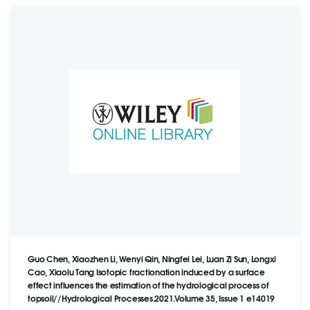
Guo Chen, Xiaozhen Li, Wenyi Qin, Ningfei Lei, Luan Zi Sun, Longxi
Cao, Xiaolu Tang Isotopic fractionation induced by a surface
effect influences the estimation of the hydrological process of
topsoil//Hydrological Processes.2021.Volume 35, Issue 1 e14019