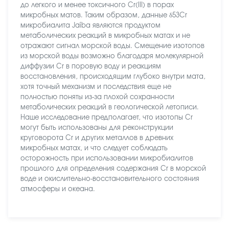
до легкого и менее токсичного Cr(III) в порах
микробных матов. Таким образом, данные δ53Cr
микробиалита Jaíba являются продуктом
метаболических реакций в микробных матах и не
отражают сигнал морской воды. Смещение изотопов
из морской воды возможно благодаря молекулярной
диффузии Cr в поровую воду и реакциям
восстановления, происходящим глубоко внутри мата,
хотя точный механизм и последствия еще не
полностью поняты из-за плохой сохранности
метаболических реакций в геологической летописи.
Наше исследование предполагает, что изотопы Cr
могут быть использованы для реконструкции
круговорота Cr и других металлов в древних
микробных матах, и что следует соблюдать
осторожность при использовании микробиалитов
прошлого для определения содержания Cr в морской
воде и окислительно-восстановительного состояния
атмосферы и океана.