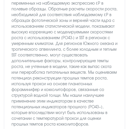
переменных на наблюдаемую экспрессию ƐP в
полевые образцы. Обратные расчеты скорости роста,
необходимой для соответствия наблюдаемому ƐP в
образцах фототической зоны и верхней части ядра с
использованием статистической модели, показывают
высокую корреляцию с моделируемыми скоростями
роста с использованием [PO43-] и SST в регионах с
умеренным климатом. Для регионов Южного океана и
тропического апвеллинга, с более холодным и теплым
SST соответственно, могут существовать
дополнительные факторы, контролирующие темпы
роста, не учтенные в модели, такие как выпас скота
или переработка питательных веществ. Мы оцениваем
потенциал реконструкции прошлых темпов роста,
используя прокси на основе планктонных
фораминифер и кокколитофоров, связанные со
структурой водной толщи. Мы нашли наилучшее
применение этим индикаторам в качестве
потенциальных индикаторов прошлого [PO43−],
которые впоследствии могут быть использованы в
сочетании с температурой прокси для оценки
прошлых темпов роста кокколитофоров.