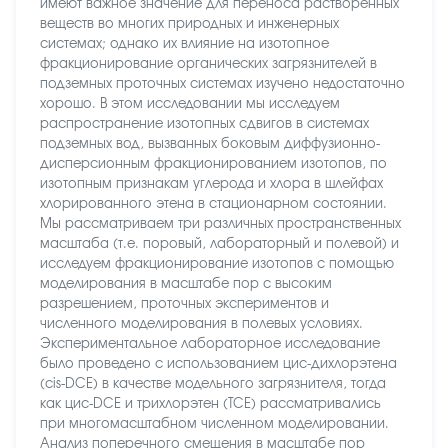
имеют важное значение для переноса растворенных
веществ во многих природных и инженерных
системах; однако их влияние на изотопное
фракционирование органических загрязнителей в
подземных проточных системах изучено недостаточно
хорошо. В этом исследовании мы исследуем
распространение изотопных сдвигов в системах
подземных вод, вызванных боковым диффузионно-
дисперсионным фракционированием изотопов, по
изотопным признакам углерода и хлора в шлейфах
хлорированного этена в стационарном состоянии.
Мы рассматриваем три различных пространственных
масштаба (т.е. поровый, лабораторный и полевой) и
исследуем фракционирование изотопов с помощью
моделирования в масштабе пор с высоким
разрешением, проточных экспериментов и
численного моделирования в полевых условиях.
Экспериментальное лабораторное исследование
было проведено с использованием цис-дихлорэтена
(cis-DCE) в качестве модельного загрязнителя, тогда
как цис-DCE и трихлорэтен (TCE) рассматривались
при многомасштабном численном моделировании.
Анализ поперечного смещения в масштабе пор