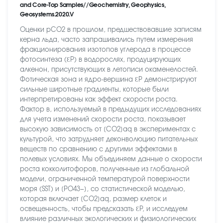
and Core-Top Samples//Geochemistry, Geophysics,
Geosystems.2020.V
Оценки pCO2 в прошлом, предшествовавшие записям
керна льда, часто запрашивались путем измерения
фракционирования изотопов углерода в процессе
фотосинтеза (ƐP) в водорослях, продуцирующих
алкенон, присутствующих в летописи окаменелостей.
Фотическая зона и ядро-вершина ƐP демонстрируют
сильные широтные градиенты, которые были
интерпретированы как эффект скорости роста.
Фактор в, используемый в предыдущих исследованиях
для учета изменений скорости роста, показывает
высокую зависимость от [CO2]aq в экспериментах с
культурой, что затрудняет деконволюцию питательных
веществ по сравнению с другими эффектами в
полевых условиях. Мы объединяем данные о скорости
роста кокколитофоров, полученные из глобальной
модели, ограниченной температурой поверхности
моря (SST) и [PO43−], со статистической моделью,
которая включает [CO2]aq, размер клеток и
освещенность, чтобы предсказать ƐP, и исследуем
влияние различных экологических и физиологических