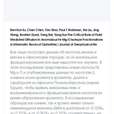
Ben-Xun Su, Chen Chen, Yan Xiao, Paul T. Robinson, Xia Liu, Jing
Wang, Ibrahim Uysal, Yang Bai, Yang Sun The Critical Role of Fluid-
Mediated Diffusion in Anomalous Fe-Mg-O Isotope Fractionations
in Ultramafic Rocks of Ophiolites//Journal of Geophysical Re
Все чаще поступают данные об изотопах железа и
магния в офиолитовых породах, но их аномальное
фракционирование все еще недостаточно изучено. В
этом исследовании представлены новые изотопы Fe,
Mg и O и опубликованные данные по изотопам Li
оливина и/или хромита в хромитите, дуните и
гарцбургите из офиолита Позанты-Карсанты (южная
Турция), чтобы выявить механизмы меж- и
внутриминерального фракционирования изотопов во
время образования хромитита. В исследованных
образцах как оливин, так и хромит имеют сильно
изменяющуюся величину δ56Fe в диапазоне от -0,125‰
до 0,101‰ и от -0,261‰ до 0,191‰ соответственно, но