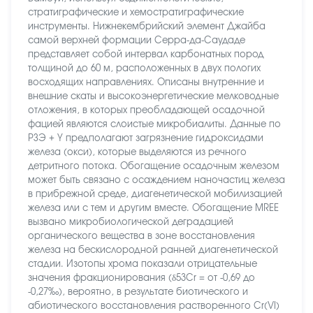
стратиграфические и хемостратиграфические
инструменты. Нижнекембрийский элемент Джайба
самой верхней формации Серра-да-Саудаде
представляет собой интервал карбонатных пород
толщиной до 60 м, расположенных в двух пологих
восходящих направлениях. Описаны внутренние и
внешние скаты и высокоэнергетические мелководные
отложения, в которых преобладающей осадочной
фацией являются слоистые микробиалиты. Данные по
РЗЭ + Y предполагают загрязнение гидроксидами
железа (окси), которые выделяются из речного
детритного потока. Обогащение осадочным железом
может быть связано с осаждением наночастиц железа
в прибрежной среде, диагенетической мобилизацией
железа или с тем и другим вместе. Обогащение MREE
вызвано микробиологической деградацией
органического вещества в зоне восстановления
железа на бескислородной ранней диагенетической
стадии. Изотопы хрома показали отрицательные
значения фракционирования (δ53Cr = от -0,69 до
-0,27‰), вероятно, в результате биотического и
абиотического восстановления растворенного Cr(VI)