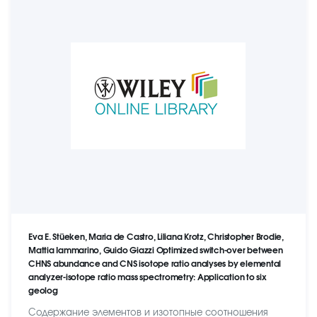
Eva E. Stüeken, Maria de Castro, Liliana Krotz, Christopher Brodie,
Mattia Iammarino, Guido Giazzi Optimized switch-over between
CHNS abundance and CNS isotope ratio analyses by elemental
analyzer-isotope ratio mass spectrometry: Application to six
geolog
Содержание элементов и изотопные соотношения