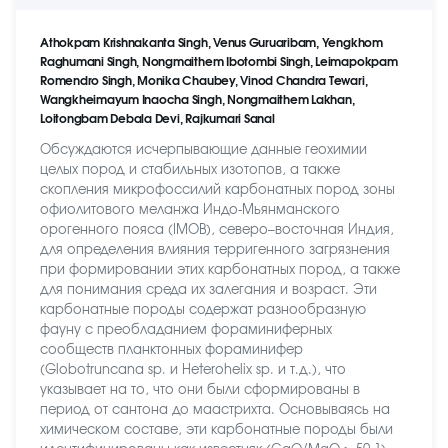
Athokpam Krishnakanta Singh, Venus Guruaribam, Yengkhom
Raghumani Singh, Nongmaithem Ibotombi Singh, Leimapokpam
Romendro Singh, Monika Chaubey, Vinod Chandra Tewari,
Wangkheimayum Inaocha Singh, Nongmaithem Lakhan,
Loitongbam Debala Devi, Rajkumari Sanal
Обсуждаются исчерпывающие данные геохимии
целых пород и стабильных изотопов, а также
скопления микрофоссилий карбонатных пород зоны
офиолитового меланжа Индо-Мьянманского
орогенного пояса (IMOB), северо–восточная Индия,
для определения влияния терригенного загрязнения
при формировании этих карбонатных пород, а также
для понимания среда их залегания и возраст. Эти
карбонатные породы содержат разнообразную
фауну с преобладанием фораминиферных
сообществ планктонных фораминифер
(Globotruncana sp. и Heterohelix sp. и т.д.), что
указывает на то, что они были сформированы в
период от сантона до маастрихта. Основываясь на
химическом составе, эти карбонатные породы были