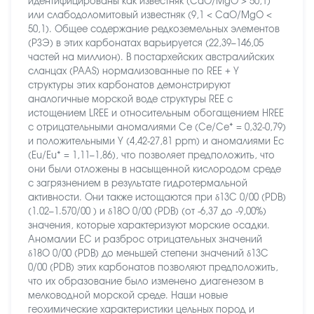
идентифицированы как известняк (CaO/MgO > 50,1)
или слабодоломитовый известняк (9,1 < CaO/MgO <
50,1). Общее содержание редкоземельных элементов
(РЗЭ) в этих карбонатах варьируется (22,39–146,05
частей на миллион). В постархейских австралийских
сланцах (PAAS) нормализованные по REE + Y
структуры этих карбонатов демонстрируют
аналогичные морской воде структуры REE с
истощением LREE и относительным обогащением HREE
с отрицательными аномалиями Ce (Ce/Ce* = 0,32-0,79)
и положительными Y (4,42-27,81 ppm) и аномалиями Ес
(Eu/Eu* = 1,11–1,86), что позволяет предположить, что
они были отложены в насыщенной кислородом среде
с загрязнением в результате гидротермальной
активности. Они также истощаются при δ13C 0/00 (PDB)
(1.02–1.570/00 ) и δ18O 0/00 (PDB) (от -6,37 до -9,00%)
значения, которые характеризуют морские осадки.
Аномалии ЕС и разброс отрицательных значений
δ18O 0/00 (PDB) до меньшей степени значений δ13C
0/00 (PDB) этих карбонатов позволяют предположить,
что их образование было изменено диагенезом в
мелководной морской среде. Наши новые
геохимические характеристики цельных пород и