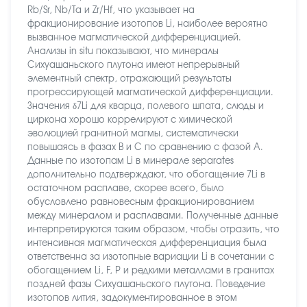
Rb/Sr, Nb/Ta и Zr/Hf, что указывает на
фракционирование изотопов Li, наиболее вероятно
вызванное магматической дифференциацией.
Анализы in situ показывают, что минералы
Сихуашаньского плутона имеют непрерывный
элементный спектр, отражающий результаты
прогрессирующей магматической дифференциации.
Значения δ7Li для кварца, полевого шпата, слюды и
циркона хорошо коррелируют с химической
эволюцией гранитной магмы, систематически
повышаясь в фазах B и C по сравнению с фазой A.
Данные по изотопам Li в минерале separates
дополнительно подтверждают, что обогащение 7Li в
остаточном расплаве, скорее всего, было
обусловлено равновесным фракционированием
между минералом и расплавами. Полученные данные
интерпретируются таким образом, чтобы отразить, что
интенсивная магматическая дифференциация была
ответственна за изотопные вариации Li в сочетании с
обогащением Li, F, P и редкими металлами в гранитах
поздней фазы Сихуашаньского плутона. Поведение
изотопов лития, задокументированное в этом