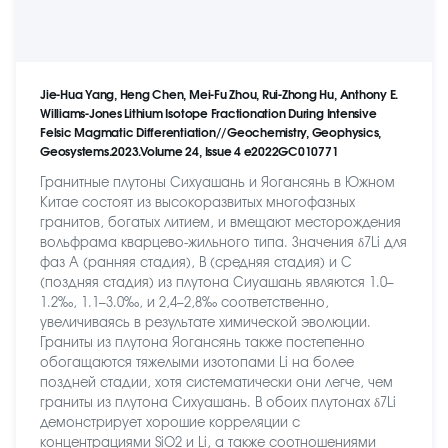
Jie-Hua Yang, Heng Chen, Mei-Fu Zhou, Rui-Zhong Hu, Anthony E.
Williams-Jones Lithium Isotope Fractionation During Intensive
Felsic Magmatic Differentiation//Geochemistry, Geophysics,
Geosystems.2023.Volume 24, Issue 4 e2022GC010771
Гранитные плутоны Сихуашань и Яогансянь в Южном
Китае состоят из высокоразвитых многофазных
гранитов, богатых литием, и вмещают месторождения
вольфрама кварцево-жильного типа. Значения δ7Li для
фаз A (ранняя стадия), B (средняя стадия) и C
(поздняя стадия) из плутона Сиуашань являются 1.0–
1.2‰, 1.1–3.0‰, и 2,4–2,8‰ соответственно,
увеличиваясь в результате химической эволюции.
Граниты из плутона Яогансянь также постепенно
обогащаются тяжелыми изотопами Li на более
поздней стадии, хотя систематически они легче, чем
граниты из плутона Сихуашань. В обоих плутонах δ7Li
демонстрирует хорошие корреляции с
концентрациями SiO2 и Li, а также соотношениями