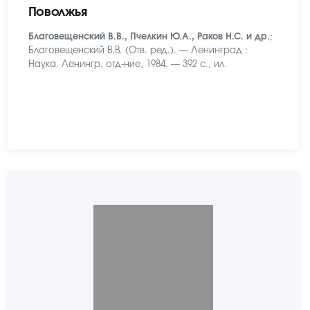
Поволжья
Благовещенский В.В., Пчелкин Ю.А., Раков Н.С. и др.
;
Благовещенский В.В. (Отв. ред.). — Ленинград :
Наука. Ленингр. отд-ние, 1984. — 392 с., ил.