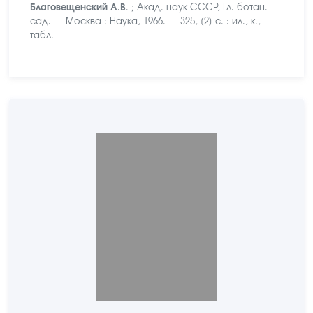
Благовещенский А.В
. ; Акад. наук СССР, Гл. ботан.
сад. — Москва : Наука, 1966. — 325, [2] с. : ил., к.,
табл.