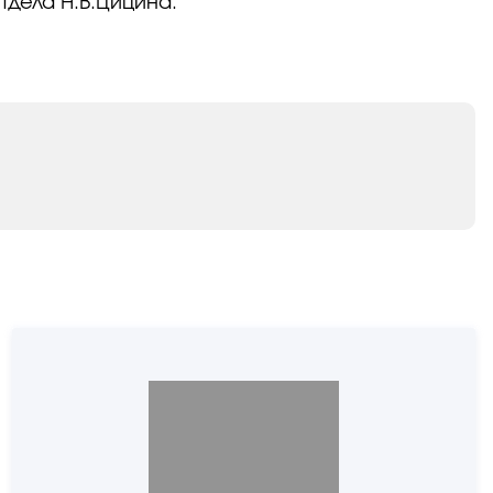
тдела Н.В.Цицина.