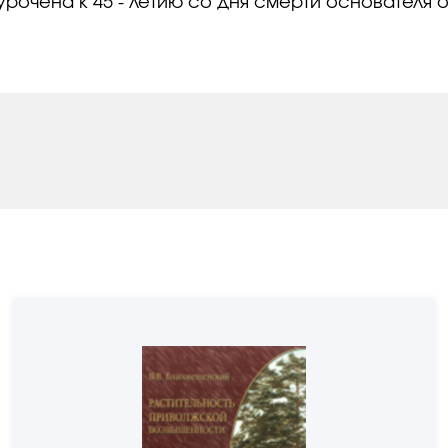
урочена к 45 - летию со дня смерти основателя о