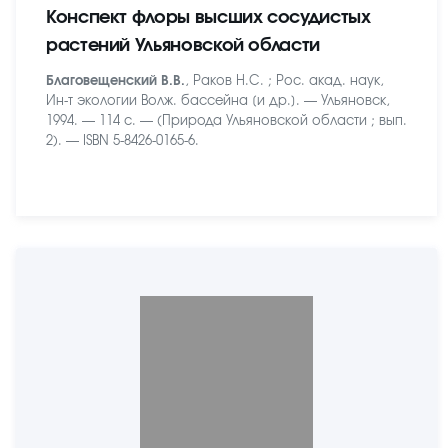
Конспект флоры высших сосудистых
растений Ульяновской области
Благовещенский В.В.
, Раков Н.С. ; Рос. акад. наук,
Ин-т экологии Волж. бассейна [и др.]. — Ульяновск,
1994. — 114 с. — (Природа Ульяновской области ; вып.
2). — ISBN 5-8426-0165-6.