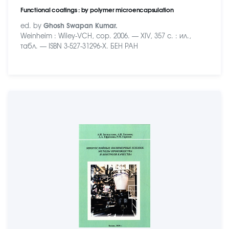
Functional coatings : by polymer microencapsulation
ed. by
Ghosh Swapan Kumar.
Weinheim : Wiley-VCH, cop. 2006. — XIV, 357 c. : ил.,
табл. — ISBN 3-527-31296-X. БЕН РАН