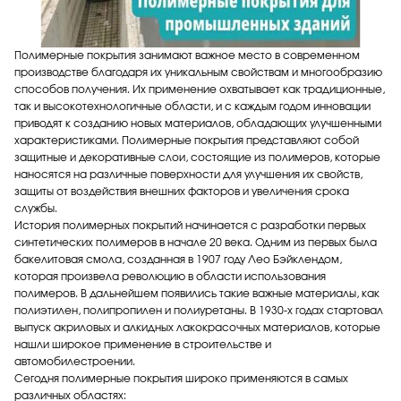
Полимерные покрытия занимают важное место в современном
производстве благодаря их уникальным свойствам и многообразию
способов получения. Их применение охватывает как традиционные,
так и высокотехнологичные области, и с каждым годом инновации
приводят к созданию новых материалов, обладающих улучшенными
характеристиками. Полимерные покрытия представляют собой
защитные и декоративные слои, состоящие из полимеров, которые
наносятся на различные поверхности для улучшения их свойств,
защиты от воздействия внешних факторов и увеличения срока
службы.
История полимерных покрытий начинается с разработки первых
синтетических полимеров в начале 20 века. Одним из первых была
бакелитовая смола, созданная в 1907 году Лео Бэйклендом,
которая произвела революцию в области использования
полимеров. В дальнейшем появились такие важные материалы, как
полиэтилен, полипропилен и полиуретаны. В 1930-х годах стартовал
выпуск акриловых и алкидных лакокрасочных материалов, которые
нашли широкое применение в строительстве и
автомобилестроении.
Сегодня полимерные покрытия широко применяются в самых
различных областях: