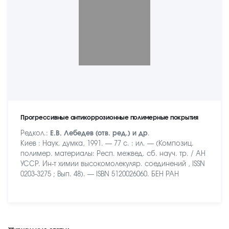
Прогрессивные антикоррозионные полимерные покрытия
Редкол.:
Е.В. Лебедев (отв. ред.) и др
.
Киев : Наук. думка, 1991. — 77 с. : ил. — (Композиц.
полимер. материалы: Респ. межвед. сб. науч. тр. / АН
УССР. Ин-т химии высокомолекуляр. соединений , ISSN
0203-3275 ; Вып. 48). — ISBN 5120026060. БЕН РАН