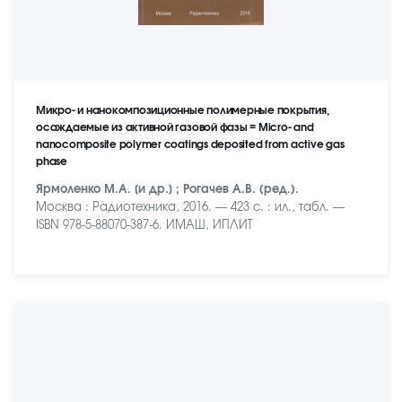
Микро- и нанокомпозиционные полимерные покрытия,
осаждаемые из активной газовой фазы = Micro- and
nanocomposite polymer coatings deposited from active gas
phase
Ярмоленко М.А. [и др.] ; Рогачев А.В. (ред.).
Москва : Радиотехника, 2016. — 423 c. : ил., табл. —
ISBN 978-5-88070-387-6. ИМАШ, ИПЛИТ