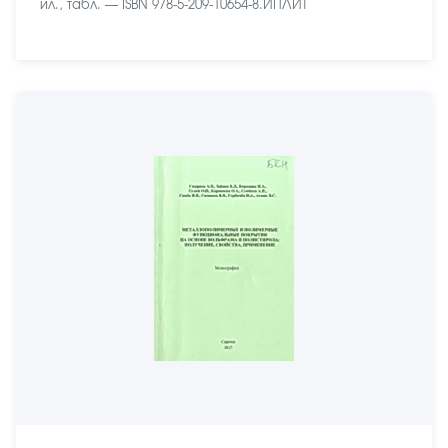
ил., табл. — ISBN 978-5-209-10654-8.ИПЛИТ