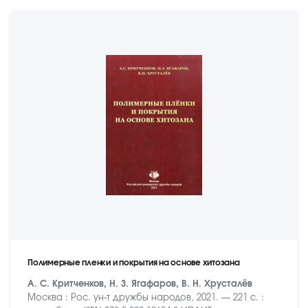
Полимерные пленки и покрытия на основе хитозана
А. С. Критченков, Н. З. Ягафаров, В. Н. Хрусталёв
Москва : Рос. ун-т дружбы народов, 2021. — 221 с. :