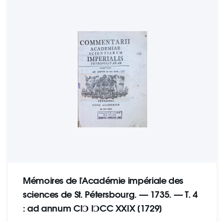
Mémoires de l'Académie impériale des
sciences de St. Pétersbourg. — 1735. — Т. 4
: ad annum CIƆ IƆCC XXIX [1729]