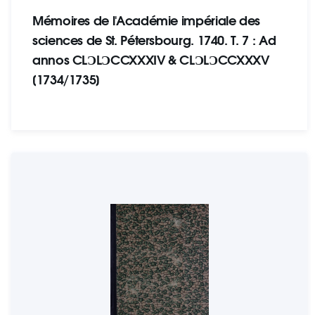
Mémoires de l'Académie impériale des
sciences de St. Pétersbourg. 1740. T. 7 : Ad
annos CLƆLƆCCXXXIV & CLƆLƆCCXXXV
[1734/1735]