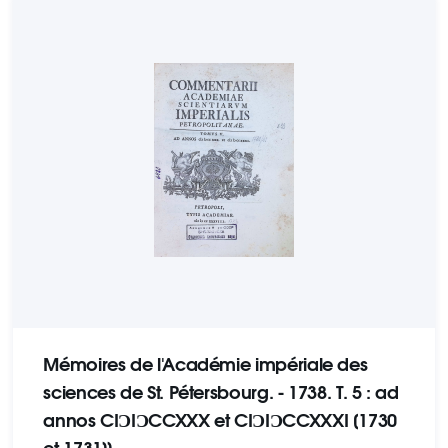
Mémoires de l'Académie impériale des
sciences de St. Pétersbourg. - 1738. Т. 5 : ad
annos CIƆIƆCCXXX et CIƆIƆCCXXXI [1730