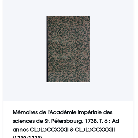
Mémoires de l'Académie impériale des
sciences de St. Pétersbourg. 1738. Т. 6 : Ad
annos CLƆLƆCCXXXII & CLƆLƆCCXXXIII