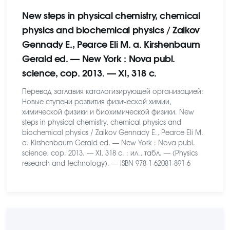
New steps in physical chemistry, chemical
physics and biochemical physics / Zaikov
Gennady E., Pearce Eli M. a. Kirshenbaum
Gerald ed. — New York : Nova publ.
science, cop. 2013. — XI, 318 c.
Перевод заглавия каталогизирующей организацией:
Новые ступени развития физической химии,
химической физики и биохимической физики. New
steps in physical chemistry, chemical physics and
biochemical physics / Zaikov Gennady E., Pearce Eli M.
a. Kirshenbaum Gerald ed. — New York : Nova publ.
science, cop. 2013. — XI, 318 c. : ил., табл. — (Physics
research and technology). — ISBN 978-1-62081-891-6