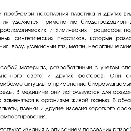
 проблемой накопления пластика и других в
ния уделяется применению биодеградационн
кробиологических и химических процессов по
нных синтетических пластиков, которые разл
я: воду, углекислый газ, метан, неорганически
собой материал, разработанный с учетом спо
олнечного света и других факторов. Они а
наиболее актуально применение биоразлагаемых
еды. В медицине они используются для создани
но заменяться в организме живой тканью. В о
акеты, пленки и другие изделия короткого сро
компостирования.
тствуют издания с описанием последних разраб