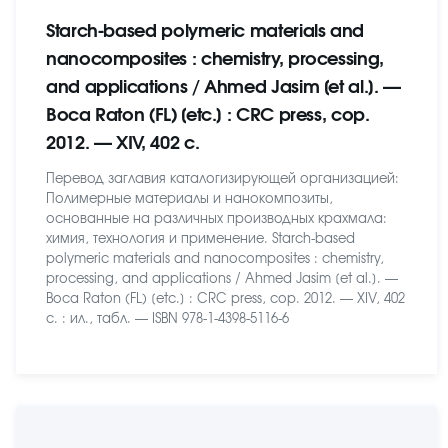
Starch-based polymeric materials and
nanocomposites : chemistry, processing,
and applications / Ahmed Jasim [et al.]. —
Boca Raton (FL) [etc.] : CRC press, cop.
2012. — XIV, 402 c.
Перевод заглавия каталогизирующей организацией:
Полимерные материалы и нанокомпозиты,
основанные на различных производных крахмала:
химия, технология и применение. Starch-based
polymeric materials and nanocomposites : chemistry,
processing, and applications / Ahmed Jasim [et al.]. —
Boca Raton (FL) [etc.] : CRC press, cop. 2012. — XIV, 402
c. : ил., табл. — ISBN 978-1-4398-5116-6