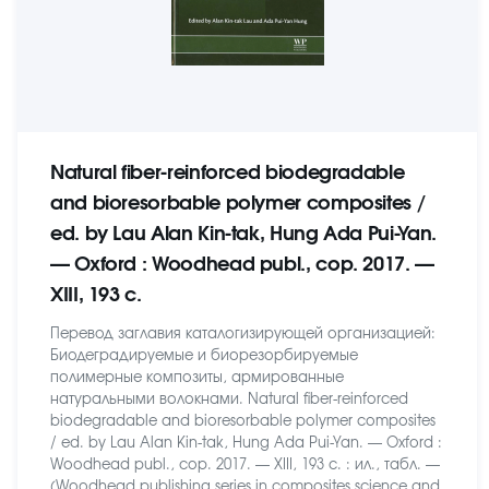
Natural fiber-reinforced biodegradable
and bioresorbable polymer composites /
ed. by Lau Alan Kin-tak, Hung Ada Pui-Yan.
— Oxford : Woodhead publ., cop. 2017. —
XIII, 193 c.
Перевод заглавия каталогизирующей организацией:
Биодеградируемые и биорезорбируемые
полимерные композиты, армированные
натуральными волокнами. Natural fiber-reinforced
biodegradable and bioresorbable polymer composites
/ ed. by Lau Alan Kin-tak, Hung Ada Pui-Yan. — Oxford :
Woodhead publ., cop. 2017. — XIII, 193 c. : ил., табл. —
(Woodhead publishing series in composites science and