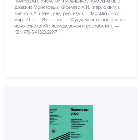
Полимеры в биологии и медицине / коллектив авт.;
Джекинс Майк (ред.); Киселева А.И. (пер. с англ.);
Клячко Н.Л. (науч. ред. рус. изд.). — Москва : Науч.
мир, 2011. — 255 с. : ил. — (Фундаментальные основы
нанотехнологий : исследования и разработки). —
ISBN 978-5-91522-229-7