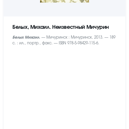
Белых, Михаил. Неизвестный Мичурин
Белых Михаил
. — Мичуринск : Мичуринск, 2013. — 189
с. : ил., портр., факс. — ISBN 978-5-98429-115-6.