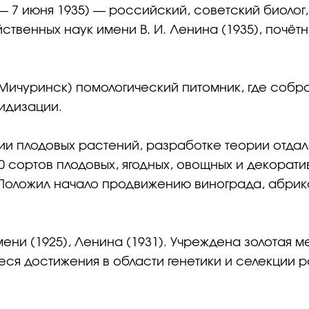
— 7 июня 1935) — российский, советский биолог,
твенных наук имени В. И. Ленина (1935), почёт
е Мичуринск) помологический питомник, где собр
идизации.
и плодовых растений, разработке теории отдал
0 сортов плодовых, ягодных, овощных и декорати
Положил начало продвижению винограда, абрико
ни (1925), Ленина (1931). Учреждена золотая м
я достижения в области генетики и селекции р