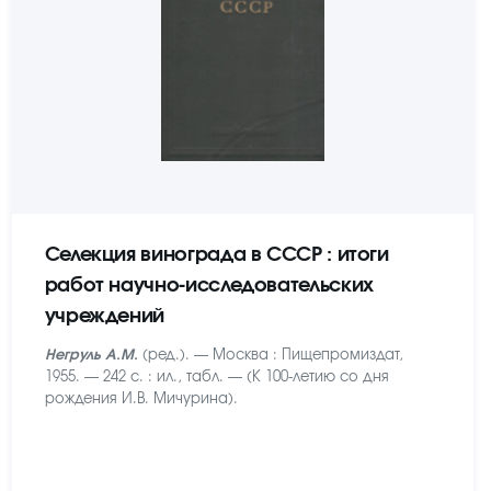
Селекция винограда в СССР : итоги
работ научно-исследовательских
учреждений
Негруль А.М.
(ред.). — Москва : Пищепромиздат,
1955. — 242 с. : ил., табл. — (К 100-летию со дня
рождения И.В. Мичурина).