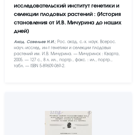
исследовательский институт генетики и
селекции плодовых растений : (История
становления от И.В. Мичурина до наших
дней)
Акад. Савельев Н.И.
; Рос. акад. с.-х. наук. Всерос.
науч.-исслед. ин-т генетики и селекции плодовых
растений им. И.В. Мичурина. — Мичуринск : Кварта,
2005. — 127 с., 8 л. ил., портр., факс. : ил., портр.,
табл. — ISBN 5-89609-069-2.