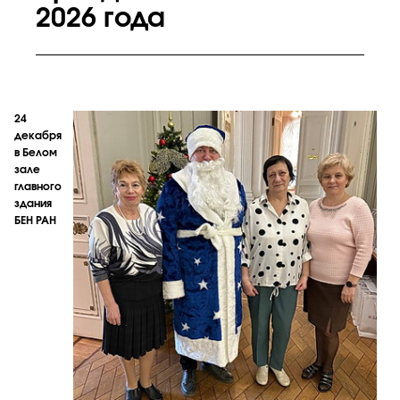
2026 года
24
декабря
в Белом
зале
главного
здания
БЕН РАН