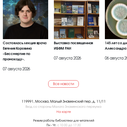
Состоялась лекция врача
Выставка посвященная
145 лет со д
Евгения Коровина
ИБФМ РАН
Александра
«Бессмертие по
07 августа 2026
06 августа 2
промокоду».
07 августа 2026
Все новости
119991, Москва, Малый Знаменский пер, д. 11/11
Вход со стороны Малого Знаменского переулка
На карте
Режим работы библиотеки для читателей
Пн - Чт:
с 10:00 до 17:30