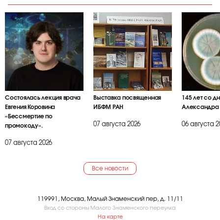
Состоялась лекция врача
Выставка посвященная
145 лет со д
Евгения Коровина
ИБФМ РАН
Александра
«Бессмертие по
07 августа 2026
06 августа 2
промокоду».
07 августа 2026
Все новости
119991, Москва, Малый Знаменский пер, д. 11/11
Вход со стороны Малого Знаменского переулка
На карте