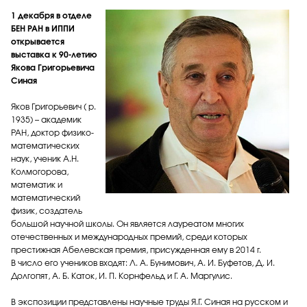
1 декабря в отделе
БЕН РАН в ИППИ
открывается
выставка к 90-летию
Якова Григорьевича
Синая
Яков Григорьевич ( р.
1935) – академик
РАН, доктор физико-
математических
наук, ученик А.Н.
Колмогорова,
математик и
математический
физик, создатель
большой научной школы. Он является лауреатом многих
отечественных и международных премий, среди которых
престижная Абелевская премия, присужденная ему в 2014 г.
В число его учеников входят: Л. А. Бунимович, А. И. Буфетов, Д. И.
Долгопят, А. Б. Каток, И. П. Корнфельд и Г. А. Маргулис.
В экспозиции представлены научные труды Я.Г. Синая на русском и