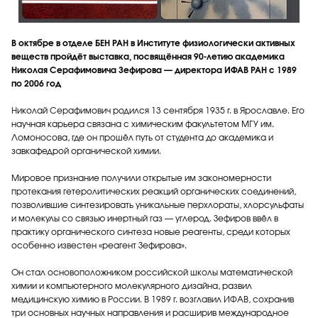
В октябре в отделе БЕН РАН в Институте физиологически активных
веществ пройдёт выставка, посвящённая 90-летию академика
Николая Серафимовича Зефирова — директора ИФАВ РАН с 1989
по 2006 год
Николай Серафимович родился 13 сентября 1935 г. в Ярославле. Его
научная карьера связана с химическим факультетом МГУ им.
Ломоносова, где он прошёл путь от студента до академика и
завкафедрой органической химии.
Мировое признание получили открытые им закономерности
протекания гетеролитических реакций органических соединений,
позволившие синтезировать уникальные перхлораты, хлорсульфаты
и молекулы со связью инертный газ — углерод. Зефиров ввёл в
практику органического синтеза новые реагенты, среди которых
особенно известен «реагент Зефирова».
Он стал основоположником российской школы математической
химии и компьютерного молекулярного дизайна, развил
медицинскую химию в России. В 1989 г. возглавил ИФАВ, сохранив
три основных научных направления и расширив международное