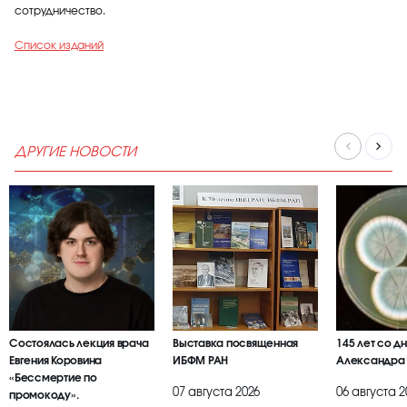
сотрудничество.
Список изданий
ДРУГИЕ НОВОСТИ
Состоялась лекция врача
Выставка посвященная
145 лет со д
Евгения Коровина
ИБФМ РАН
Александра
«Бессмертие по
07 августа 2026
06 августа 2
промокоду».