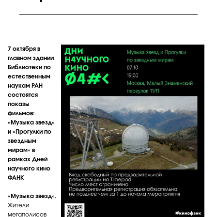
7 октября в
главном здании
Библиотеки по
естественным
наукам РАН
состоятся
показы
фильмов:
«Музыка звезд»
и «Прогулки по
звездным
мирам»
в
рамках Дней
научного кино
ФАНК
«Музыка звезд»
.
Жители
мегаполисов