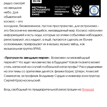
редко смотрят
на звездное
небо. Для
обывателей
космос – это
холодное, безжизненное, пустое пространство, для астронома –
это бесконечно меняющийся, неизведанный мир. Космос наполнен
информацией и есть люди, которые за этими событиями наблюдают,
регистрируют, исследуют, а ещё, пытаются сделать их более
осязаемыми, превращают их в музыку, музыку звёзд, как
музыкальная группа SPINS.
«Прогулки по звездным мирам»
. Возможен ли межзвёздный
перелёт? Что ждет человечество в будущем? Какая планета может
стать запасной на случай глобальной катастрофы? Рассуждениями
на эти темы со зрителями делятся: физики Борис Штерн, Алексей
Семихатов, астрофизик Владимир Сурдин и инженер-конструктор
Сергей Красносельский.
Вход свободный по предварительной регистрации на
Timepad