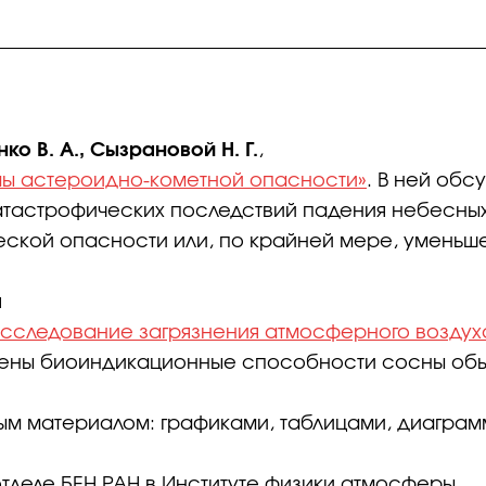
о В. А., Сызрановой Н. Г.
,
ы астероидно-кометной опасности»
. В ней об
атастрофических последствий падения небесных
ческой опасности или, по крайней мере, уменьш
я
сследование загрязнения атмосферного воздух
влены биоиндикационные способности сосны об
м материалом: графиками, таблицами, диаграм
тделе БЕН РАН в Институте физики атмосферы.