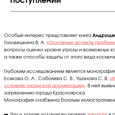
поступлений
Особый интерес представляет книга
Андрущенк
Головешкина В. А.
«Основные аспекты проблем
вопросы оценки уровня угрозы и возможных к
а также способы защиты от этого вида косми
Глубоким исследованием является монографи
Есякова О. А., Соболева С. В., Ушанова С. В.
«И
условиях городской агломерации»
. В ней выя
загрязнению города Красноярска.
Монография снабжена богатым иллюстративны
➡️ Эти и другие издания вы можете
заказать
в о