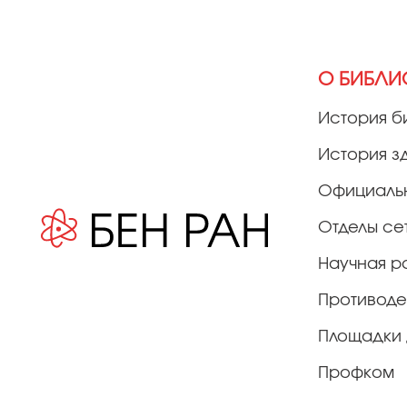
О БИБЛИ
История б
История з
Официаль
Отделы се
Научная р
Противоде
Площадки 
Профком