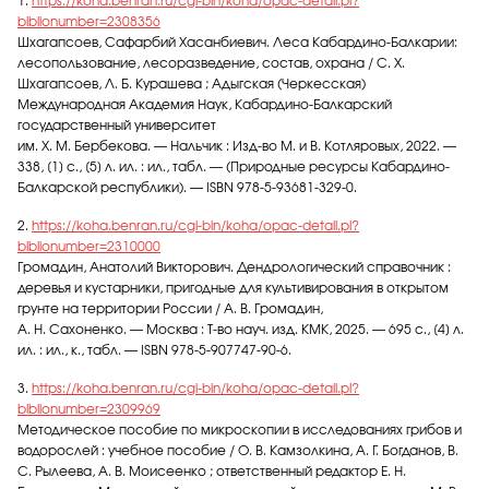
1.
https://koha.benran.ru/cgi-bin/koha/opac-detail.pl?
biblionumber=2308356
Шхагапсоев, Сафарбий Хасанбиевич. Леса Кабардино-Балкарии:
лесопользование, лесоразведение, состав, охрана / С. Х.
Шхагапсоев, Л. Б. Курашева ; Адыгская (Черкесская)
Международная Академия Наук, Кабардино-Балкарский
государственный университет
им. Х. М. Бербекова. — Нальчик : Изд-во М. и В. Котляровых, 2022. —
338, [1] с., [5] л. ил. : ил., табл. — (Природные ресурсы Кабардино-
Балкарской республики). — ISBN 978-5-93681-329-0.
2.
https://koha.benran.ru/cgi-bin/koha/opac-detail.pl?
biblionumber=2310000
Громадин, Анатолий Викторович. Дендрологический справочник :
деревья и кустарники, пригодные для культивирования в открытом
грунте на территории России / А. В. Громадин,
А. Н. Сахоненко. — Москва : Т-во науч. изд. КМК, 2025. — 695 с., [4] л.
ил. : ил., к., табл. — ISBN 978-5-907747-90-6.
3.
https://koha.benran.ru/cgi-bin/koha/opac-detail.pl?
biblionumber=2309969
Методическое пособие по микроскопии в исследованиях грибов и
водорослей : учебное пособие / О. В. Камзолкина, А. Г. Богданов, В.
С. Рылеева, А. В. Моисеенко ; ответственный редактор Е. Н.