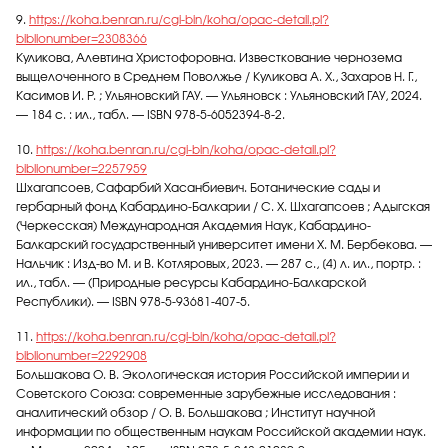
9.
https://koha.benran.ru/cgi-bin/koha/opac-detail.pl?
biblionumber=2308366
Куликова, Алевтина Христофоровна. Известкование чернозема
выщелоченного в Среднем Поволжье / Куликова А. Х., Захаров Н. Г.,
Касимов И. Р. ; Ульяновский ГАУ. — Ульяновск : Ульяновский ГАУ, 2024.
— 184 с. : ил., табл. — ISBN 978-5-6052394-8-2.
10.
https://koha.benran.ru/cgi-bin/koha/opac-detail.pl?
biblionumber=2257959
Шхагапсоев, Сафарбий Хасанбиевич. Ботанические сады и
гербарный фонд Кабардино-Балкарии / С. Х. Шхагапсоев ; Адыгская
(Черкесская) Международная Академия Наук, Кабардино-
Балкарский государственный университет имени Х. М. Бербекова. —
Нальчик : Изд-во М. и В. Котляровых, 2023. — 287 с., [4] л. ил., портр. :
ил., табл. — (Природные ресурсы Кабардино-Балкарской
Республики). — ISBN 978-5-93681-407-5.
11.
https://koha.benran.ru/cgi-bin/koha/opac-detail.pl?
biblionumber=2292908
Большакова О. В. Экологическая история Российской империи и
Советского Союза: современные зарубежные исследования :
аналитический обзор / О. В. Большакова ; Институт научной
информации по общественным наукам Российской академии наук.