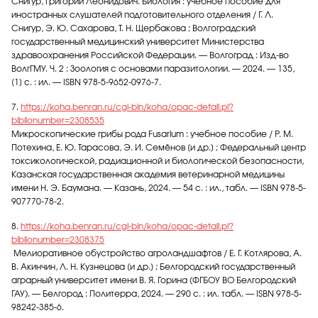
Снигур, Григорий Леонидович. Биология : учебное пособие для
иностранных слушателей подготовительного отделения / Г. Л.
Снигур, Э. Ю. Сахарова, Т. Н. Щербакова ; Волгоградский
государственный медицинский университет Министерства
здравоохранения Российской Федерации. — Волгоград : Изд-во
ВолгГМУ. Ч. 2 : Зоология с основами паразитологии. — 2024. — 135,
[1] с. : ил. — ISBN 978-5-9652-0976-7.
7.
https://koha.benran.ru/cgi-bin/koha/opac-detail.pl?
biblionumber=2308535
Микроскопические грибы рода Fusarium : учебное пособие / Р. М.
Потехина, Е. Ю. Тарасова, Э. И. Семёнов [и др.] ; Федеральный центр
токсикологической, радиационной и биологической безопасности,
Казанская государственная академия ветеринарной медицины
имени Н. Э. Баумана. — Казань, 2024. — 54 с. : ил., табл. — ISBN 978-5-
907770-78-2.
8.
https://koha.benran.ru/cgi-bin/koha/opac-detail.pl?
biblionumber=2308375
Мелиоративное обустройство агроландшафтов / Е. Г. Котлярова, А.
В. Акинчин, Л. Н. Кузнецова [и др.] ; Белгородский государственный
аграрный университет имени В. Я. Горина (ФГБОУ ВО Белгородский
ГАУ). — Белгород : Политерра, 2024. — 290 с. : ил. табл. — ISBN 978-5-
98242-385-6.