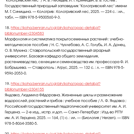
"Кологривский лес" / А. В. Лебедев, И. Г. Криницын, В. В. Гостев ;
Государственный природный заповедник "Кологривский лес" имени
М. Г. Синицына. — Кологрив : Кологривский лес, 2025. — 224 с. : ил.,
табл. — ISBN 978-5-9500560-9-3.
18.
https://koha.benran.ru/cgi-bin/koha/opac-detail.pl?
biblionumber=2304583
Морфология и систематика покрытосеменных растений : учебно-
методическое пособие / Н. С. Чухлебова, А. С. Голубь, И. А. Донец,
О. В. Мухина ; Ставропольский государственный аграрный
университет, Базовая кафедра общего земледелия,
растениеводства, селекции и семеноводства им. профессора Ф. И.
Бобрышева. — Ставрополь : Агрус, 2025. — 132 с. : л. — ISBN 978-5-
9596-2053-0.
19.
https://koha.benran.ru/cgi-bin/koha/opac-detail.pl?
biblionumber=2304155
Яндовка, Людмила Фёдоровна. Жизненные циклы и размножение
водорослей, растений и грибов : учебное пособие / Л. Ф. Яндовка ;
Российский государственный педагогический университет им. А. И.
Герцена. — 2-е изд., испр. и доп. — Санкт-Петербург : Изд-во РГПУ
им. А. И. Герцена, 2025. — 164, [1] c. : ил. — (Биология / Herzen). — ISBN
978-5-8064-3580-5.