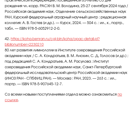
практической конференции, посвященной 85-летию со дня
рождения чл.-корр. РАСХН В. М. Володина, 25-27 сентября 2024 года /
Российская академия наук, Отделение сельскохозяйственных наук
РАН, Курский федеральный аграрный научный центр ; редакционная
коллегия: А. В. Гостев [и др.]. — Курск, 2024. — 504 с. : ил., к., портр.,
табл. — ISBN 978-5-6052912-2-0.
42.
https://koha.benran.ru/cgi-bin/koha/opac-detail.pl?
biblionumber=2230210
80 лет развития лимнологии в Институте озероведения Российской
академии наук / С. А. Кондратьев, В. М. Анохин, С. Д. Голосов [и др.] ;
под редакцией С. А. Кондратьев, А. М. Расулова ; Институт
озероведения Российской академии наук, Санкт-Петербургский
федеральный исследовательский центр Российской академии наук
(ИНОЗ РАН - СПбФИЦ РАН). — Москва : РАН, 2023. — 263 с. : ил.,
портр. — ISBN 978-5-907645-12-7.
Со всеми новыми поступлениями отдела можно ознакомиться
по
ссылке
.