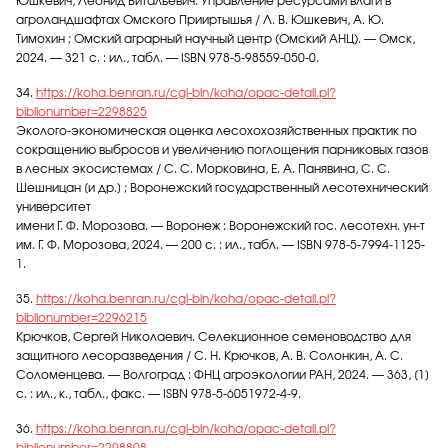
Юшкевич, Леонид Витальевич. Управление ресурсами влаги в
агроландшафтах Омского Прииртышья / Л. В. Юшкевич, А. Ю.
Тимохин ; Омский аграрный научный центр (Омский АНЦ). — Омск,
2024. — 321 с. : ил., табл. — ISBN 978-5-98559-050-0.
34.
https://koha.benran.ru/cgi-bin/koha/opac-detail.pl?
biblionumber=2298825
Эколого-экономическая оценка лесохохозяйственных практик по
сокращению выбросов и увеличению поглощения парниковых газов
в лесных экосистемах / С. С. Морковина, Е. А. Панявина, С. С.
Шешницан [и др.] ; Воронежский государственный лесотехнический
университет
имени Г. Ф. Морозова. — Воронеж : Воронежский гос. лесотехн. ун-т
им. Г. Ф. Морозова, 2024. — 200 с. : ил., табл. — ISBN 978-5-7994-1125-
1.
35.
https://koha.benran.ru/cgi-bin/koha/opac-detail.pl?
biblionumber=2296215
Крючков, Сергей Николаевич. Селекционное семеноводство для
защитного лесоразведения / С. Н. Крючков, А. В. Солонкин, А. С.
Соломенцева. — Волгоград : ФНЦ агроэкологии РАН, 2024. — 363, [1]
с. : ил., к., табл., факс. — ISBN 978-5-6051972-4-9.
36.
https://koha.benran.ru/cgi-bin/koha/opac-detail.pl?