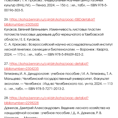
Поволжья / Т. Я. Прахова ; Федеральный научный центр лубяных
культур (ФНЦ ЛК). — Пенза, 2024. — 156 с. : ил., табл. — ISBN 978-5-
00196-303-5.
26.
https://koha.benran.ru/cgi-bin/koha/opac-ISBDdetail.pl?
biblionumber=2305600
Кулаков, Евгений Евгеньевич. Изменчивость листовых пластин
потомств плюсовых деревьев дуба черешчатого в Тамбовской
области / Е. Е. Кулаков,
С. А. Крюкова ; Всероссийский научно-исследовательский институт
лесной генетики, селекции и биотехнологии. — Воронеж : Кварта,
2024. — 173 с. : ил., табл. — ISBN 978-5-89609-823-2.
27.
https://koha.benran.ru/cgi-bin/koha/opac-detail.pl?
biblionumber=2304235
Гетманец И. А. Дендрология : учебное пособие / И. А. Гетманец, Т. А.
Мальцева ; Челябинский государственный университет, Факультет
экологии. — Челябинск : Изд-во Челябинского гос. ун-та, 2024. — 113
с. : ил., табл. — ISBN 978-5-7271-2013-2.
28.
https://koha.benran.ru/cgi-bin/koha/opac-detail.pl?
biblionumber=2298228
Данилов, Дмитрий Александрович. Ведение лесного хозяйства на
ландшафтной основе : учебное пособие / Д. А. Данилов, Р. В.