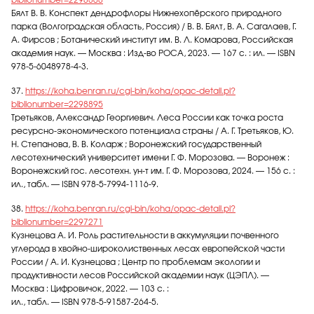
biblionumber=2298808
Бялт В. В. Конспект дендрофлоры Нижнехопёрского природного
парка (Волгоградская область, Россия) / В. В. Бялт, В. А. Сагалаев, Г.
А. Фирсов ; Ботанический институт им. В. Л. Комарова, Российская
академия наук. — Москва : Изд-во РОСА, 2023. — 167 c. : ил. — ISBN
978-5-6048978-4-3.
37.
https://koha.benran.ru/cgi-bin/koha/opac-detail.pl?
biblionumber=2298895
Третьяков, Александр Георгиевич. Леса России как точка роста
ресурсно-экономического потенциала страны / А. Г. Третьяков, Ю.
Н. Степанова, В. В. Коларж ; Воронежский государственный
лесотехнический университет имени Г. Ф. Морозова. — Воронеж :
Воронежский гос. лесотехн. ун-т им. Г. Ф. Морозова, 2024. — 156 с. :
ил., табл. — ISBN 978-5-7994-1116-9.
38.
https://koha.benran.ru/cgi-bin/koha/opac-detail.pl?
biblionumber=2297271
Кузнецова А. И. Роль растительности в аккумуляции почвенного
углерода в хвойно-широколиственных лесах европейской части
России / А. И. Кузнецова ; Центр по проблемам экологии и
продуктивности лесов Российской академии наук (ЦЭПЛ). —
Москва : Цифровичок, 2022. — 103 с. :
ил., табл. — ISBN 978-5-91587-264-5.