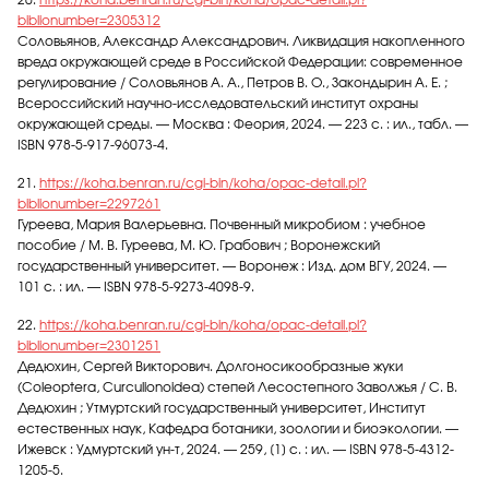
20.
https://koha.benran.ru/cgi-bin/koha/opac-detail.pl?
biblionumber=2305312
Соловьянов, Александр Александрович. Ликвидация накопленного
вреда окружающей среде в Российской Федерации: современное
регулирование / Соловьянов А. А., Петров В. О., Закондырин А. Е. ;
Всероссийский научно-исследовательский институт охраны
окружающей среды. — Москва : Феория, 2024. — 223 с. : ил., табл. —
ISBN 978-5-917-96073-4.
21.
https://koha.benran.ru/cgi-bin/koha/opac-detail.pl?
biblionumber=2297261
Гуреева, Мария Валерьевна. Почвенный микробиом : учебное
пособие / М. В. Гуреева, М. Ю. Грабович ; Воронежский
государственный университет. — Воронеж : Изд. дом ВГУ, 2024. —
101 с. : ил. — ISBN 978-5-9273-4098-9.
22.
https://koha.benran.ru/cgi-bin/koha/opac-detail.pl?
biblionumber=2301251
Дедюхин, Сергей Викторович. Долгоносикообразные жуки
(Coleoptera, Curculionoidea) степей Лесостепного Заволжья / С. В.
Дедюхин ; Утмуртский государственный университет, Институт
естественных наук, Кафедра ботаники, зоологии и биоэкологии. —
Ижевск : Удмуртский ун-т, 2024. — 259, [1] с. : ил. — ISBN 978-5-4312-
1205-5.