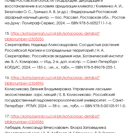
Почвы Ростовской области: плодородие, деградация и
восстановление в условиях аридизации климата / Клименко А. И.,
Безуглова О. С., Гринько А. В. [и др.] ; Федеральный Ростовский
аграрный научный центр. — пос. Рассвет, Ростовская обл. ; Ростов-
на-Дону : Полиграф-Сервис, 2024. — ISBN 978-5-6052711-1-6.
15.
https://koha.benran.ru/cgi-bin/koha/opac-detail.pl?
biblionumber=2305056
Секретарёва, Надежда Александровна. Сосудистые растения
Российской Арктики и сопредельных территорий / Н. А.
Секретарёва ; Российская академия наук, Ботанический институт
им. В. Л. Комарова. — Изд. 2-е, доп. и испр. — Санкт-Петербург :
КОРДИС, 2024. — 183 с. : ил., к., табл. — ISBN 978-5-89678-255-1.
16.
https://koha.benran.ru/cgi-bin/koha/opac-detail.pl?
biblionumber=2304896
Колесникова, Евгения Владимировна. Управление лесными
экосистемами : курс лекций / Е. В. Колесникова ; Российский
государственный гидрометеорологический университет. — Санкт-
Петербург : РГГМУ, 2024. — 58 с. : ил., табл. — ISBN 978-5-00105-911-0.
17.
https://koha.benran.ru/cgi-bin/koha/opac-detail.pl?
biblionumber=2304586
Лебедев, Александр Вячеславович. Флора Заповедника