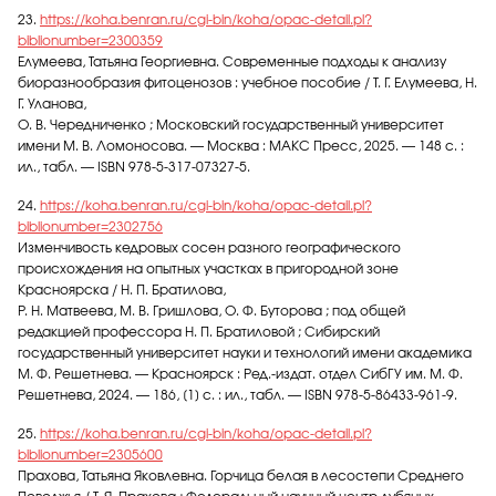
23.
https://koha.benran.ru/cgi-bin/koha/opac-detail.pl?
biblionumber=2300359
Елумеева, Татьяна Георгиевна. Современные подходы к анализу
биоразнообразия фитоценозов : учебное пособие / Т. Г. Елумеева, Н.
Г. Уланова,
О. В. Чередниченко ; Московский государственный университет
имени М. В. Ломоносова. — Москва : МАКС Пресс, 2025. — 148 с. :
ил., табл. — ISBN 978-5-317-07327-5.
24.
https://koha.benran.ru/cgi-bin/koha/opac-detail.pl?
biblionumber=2302756
Изменчивость кедровых сосен разного географического
происхождения на опытных участках в пригородной зоне
Красноярска / Н. П. Братилова,
Р. Н. Матвеева, М. В. Гришлова, О. Ф. Буторова ; под общей
редакцией профессора Н. П. Братиловой ; Сибирский
государственный университет науки и технологий имени академика
М. Ф. Решетнева. — Красноярск : Ред.-издат. отдел СибГУ им. М. Ф.
Решетнева, 2024. — 186, [1] с. : ил., табл. — ISBN 978-5-86433-961-9.
25.
https://koha.benran.ru/cgi-bin/koha/opac-detail.pl?
biblionumber=2305600
Прахова, Татьяна Яковлевна. Горчица белая в лесостепи Среднего