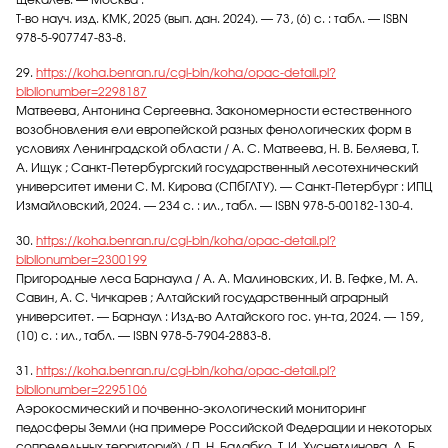
Щекалев. — Москва :
Т-во науч. изд. КМК, 2025 (вып. дан. 2024). — 73, [6] с. : табл. — ISBN
978-5-907747-83-8.
29.
https://koha.benran.ru/cgi-bin/koha/opac-detail.pl?
biblionumber=2298187
Матвеева, Антонина Сергеевна. Закономерности естественного
возобновления ели европейской разных фенологических форм в
условиях Ленинградской области / А. С. Матвеева, Н. В. Беляева, Т.
А. Ищук ; Санкт-Петербургский государственный лесотехнический
университет имени С. М. Кирова (СПбГЛТУ). — Санкт-Петербург : ИПЦ
Измайловский, 2024. — 234 с. : ил., табл. — ISBN 978-5-00182-130-4.
30.
https://koha.benran.ru/cgi-bin/koha/opac-detail.pl?
biblionumber=2300199
Пригородные леса Барнаула / А. А. Малиновских, И. В. Гефке, М. А.
Савин, А. С. Чичкарев ; Алтайский государственный аграрный
университет. — Барнаул : Изд-во Алтайского гос. ун-та, 2024. — 159,
[10] с. : ил., табл. — ISBN 978-5-7904-2883-8.
31.
https://koha.benran.ru/cgi-bin/koha/opac-detail.pl?
biblionumber=2295106
Аэрокосмический и почвенно-экологический мониторинг
педосферы Земли (на примере Российской Федерации и некоторых
сопредельных территорий) / П. Н. Балабко, Т. И. Хуснетдинова, Л. Б.