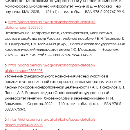
Биланенко ; Московский государственный университет имени М. В.
Ломоносова, Биологический факультет. — 2-е изд. — Москва : Т-во
науч. изд. КМК, 2025. — 121, [1] с. : ил., табл. — ISBN 978-5-907747-99-9.
4.
https://koha.benran.ru/cgi-bin/koha/opac-detail.pl?
biblionumber=2309935
Почвоведение : география почв, классификация, диагностика,
состав и свойства почв России : учебное пособие / Е. Н. Тихонова, Г.
А. Одноралов, Т. А. Малинина [и др.] ; Воронежский государственный
лесотехнический университет имени Г. Ф. Морозова. — Воронеж,
2025. — 143 с. : ил., табл. — ISBN 978-5-7994-1142-8.
5.
https://koha.benran.ru/cgi-bin/koha/opac-detail.pl?
biblionumber=2308608
Уточнение функционального назначения лесных участков в
пределах установленной категории защитных лесов под влиянием
лесных пожаров и антропогенной деятельности / А. В. Панфилов, В. Г.
Попов, А. В. Бородин [и др.] ; Саратовский государственный
университет генетики, биотехнологии и инженерии имени Н. И.
Вавилова. — Саратов, 2025. — 160 с. : ил., табл., факс. — ISBN 978-5-
00207-753-3.
6.
https://koha.benran.ru/cgi-bin/koha/opac-detail.pl?
biblionumber=2308606