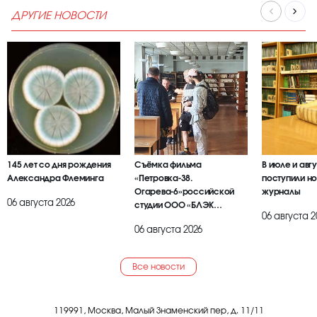
ДРУГИЕ НОВОСТИ
145 лет со дня рождения
Съёмка фильма
В июле и авг
Александра Флеминга
«Петровка-38.
поступили но
Огарева-6»российской
журналы
06 августа 2026
студии ООО «БЛЭК
06 августа 2
БРАИЕР»
06 августа 2026
Все новости
119991, Москва, Малый Знаменский пер, д. 11/11