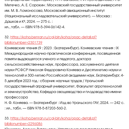
Метечко, А. Е. Сорокин ; Московский государственный университет
им. М. В. Ломоносова, Московский авиационный институт
(Национальный исследовательский университет). — Москва :
Дашков и Кº, 2024. — 275 с. :
ил., табл. — ISBN 978-5-394-06142-4.
32.
https://koha.benran.ru/cgi-bin/koha/opac-detail.pl?
biblionumber=2301739
Коняевские чтения (9 ; 2023 ; Екатеринбург). Коняевские чтения : IX
Международная научно-практическая конференция, посвященная
памяти выдающегося ученого и педагога, доктора
сельскохозяйственных наук, профессора, заслуженного деятеля
науки РСФСР Николая Федоровича Коняева и Десятилетию науки и
технологий и 300-летию Российской академии наук, Екатеринбург, 4-
5 декабря 2023 год : сборник научных трудов / Уральский
государственный аграрный университет, Факультет агротехнологий
и землеустройства, Кафедра овощеводства и плодоводства имени
профессора
Н. Ф. Коняева. — Екатеринбург : Изд-во Уральского ГАУ, 2024. — 242 с.
: ил., табл. — ISBN 978-5-87203-560-2.
33.
https://koha.benran.ru/cgi-bin/koha/opac-detail.pl?
biblionumber=2296086