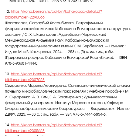
— Москва, 2024. - 105 с. - ISBN 978-5-248-01089-9.
12.
https://koha.benran.ru/cgi-bin/koha/opac-detail.pl?
biblionumber=2290066
Шхагапсоев, Сафарбий Хасанбиевич. Петрофильный
флористический комплекс Кабардино-Балкарии: состав, структура,
экология / С. Х. Шхагапсоев ; Адыгейская (Черкесская)
Международная Академия Наук, Кабардино-Балкарский
государственный университет имени Х. М. Бербекова. — Нальчик :
Изд-во М. и В. Котляровых, 2024. — 253 с., [5] л. ил. : ил., табл. —
(Природные ресурсы Кабардино-Балкарской Республики). — ISBN
978-5-93681-444-0.
13.
https://koha.benran.ru/cgi-bin/koha/opac-detail.pl?
biblionumber=2307058
Сидоренко, Марина Леонидовна. Санитарно-гигиенический анализ
почвы по микробиологическим показателям : учебное пособие / М.
Л. Сидоренко, А. В. Ким, Е. А. Богатыренко ; Дальневосточный
федеральный университет, Институт Мирового океана, Кафедра
биоразнообразия и морских биоресурсов. — Владивосток : Изд-во
ДВФУ, 2025. — 83 с. : ил., табл. — ISBN 978-5-7444-5854-6.
14.
https://koha.benran.ru/cgi-bin/koha/opac-detail.pl?
biblionumber=2305668