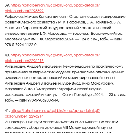
39.
https://koha.benran.ru/cgi-bin/koha/opac-detail.pl?
biblionumber=2298892
Рафаилов, Михаил Константинович. Стратегическое планирование
развития лесного хозяйства / М. К. Рафаилов, Е. А. Панявина, В. Л.
Лопатин ; Воронежский государственный лесотехнический
университет имени Г. Ф. Морозова. — Воронеж : Воронежский гос.
лесотехн. ун-т им. Г. Ф. Морозова, 2024. — 124 с. : ил., табл. — ISBN
978-5-7994-1122-0.
40.
https://koha.benran.ru/cgi-bin/koha/opac-detail.pl?
biblionumber=2296213
Литвинович, Андрей Витальевич. Рекомендации по практическому
применению эмпирических моделей при анализе опытных данных
элювиальных потерь оснований из мелиорированной почвы /
Литвинович Андрей Витальевич, Буре Владимир Мансурович,
Лаврищев Антон Викторович ; Агрофизический научно-
исследовательский институт. — Санкт-Петербург, 2024. — 23 с. : ил.,
табл. — ISBN 978-5-905200-54-0.
41.
https://koha.benran.ru/cgi-bin/koha/opac-detail.pl?
biblionumber=2296214
Инновационные пути развития адаптивно-ландшафтных систем
земледелия : сборник докладов VIII Международной научно-