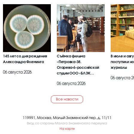
145 лет со дня рождения
Съёмка фильма
В июле и авг
Александра Флеминга
«Петровка-38.
поступили но
Огарева-6»российской
журналы
06 августа 2026
студии ООО «БЛЭК
06 августа 2
БРАИЕР»
06 августа 2026
Все новости
119991, Москва, Малый Знаменский пер, д. 11/11
Вход со стороны Малого Знаменского переулка
На карте