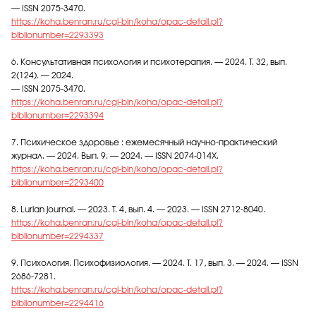
— ISSN 2075-3470.
https://koha.benran.ru/cgi-bin/koha/opac-detail.pl?
biblionumber=2293393
6. Консультативная психология и психотерапия. — 2024. Т. 32, вып.
2(124). — 2024.
— ISSN 2075-3470.
https://koha.benran.ru/cgi-bin/koha/opac-detail.pl?
biblionumber=2293394
7. Психическое здоровье : ежемесячный научно-практический
журнал. — 2024. Вып. 9. — 2024. — ISSN 2074-014X.
https://koha.benran.ru/cgi-bin/koha/opac-detail.pl?
biblionumber=2293400
8. Lurian journal. — 2023. Т. 4, вып. 4. — 2023. — ISSN 2712-8040.
https://koha.benran.ru/cgi-bin/koha/opac-detail.pl?
biblionumber=2294337
9. Психология. Психофизиология. — 2024. Т. 17, вып. 3. — 2024. — ISSN
2686-7281.
https://koha.benran.ru/cgi-bin/koha/opac-detail.pl?
biblionumber=2294416