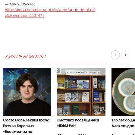
— ISSN 2305-9133.
https://koha.benran.ru/cgi-bin/koha/opac-detail.pl?
biblionumber=2301471
ДРУГИЕ НОВОСТИ
Состоялась лекция врача
Выставка посвященная
145 лет со д
Евгения Коровина
ИБФМ РАН
Александра
«Бессмертие по