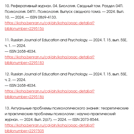
10. Реферативный журнал. 04. Биология. Сводный том. Раздел 04П.
Психология. 04П1. Психология. Выпуск сводного тома. — 2024. Вып.
10. — 2024. — ISSN 0869-4133.
https://koha.benran.ru/cgi-bin/koha/opac-detail.pl?
biblionumber=2295156
11. Russian Journal of Education and Psychology. — 2024. Т. 15, вып. 5SE,
ч. 1. — 2024.
— ISSN 2658-4034.
https://koha.benran.ru/cgi-bin/koha/opac-detail.pl?
biblionumber=2295183
12. Russian Journal of Education and Psychology. — 2024. Т. 15, вып. 5SE,
ч. 2. — 2024.
— ISSN 2658-4034.
https://koha.benran.ru/cgi-bin/koha/opac-detail.pl?
biblionumber=2295186
13. Актуальные проблемы психологического знания : теоретические
и практические проблемы психологии : научно-практический
журнал. — 2024. Вып. 2(67). — 2024. — ISSN 2073-8544.
https://koha.benran.ru/cgi-bin/koha/opac-detail.pl?
biblionumber=2297505