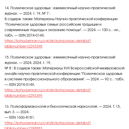
14. Психическое здоровье : ежемесячный научно-практический
журнал. — 2024. т. 19, № 7 :
В содерж. также: Материалы Научно-практической конференции
"Психическое здоровье семьи: российские традиции и
современные подходы к оказанию помощи". — 2024. — 100 с. : ил.,
табл. — ISSN 2074-014X.
https://koha.benran.ru/cgi-bin/koha/opac-detail.pl?
biblionumber=2293398
15. Психическое здоровье : ежемесячный научно-практический
журнал. — 2024. 2024, т. 19,
№ 8 : В содерж также: Материалы XVII Всероссийской межвузовской
онлайн научно-практической конференции "Психическое здоровье
в системе профессионального образования". — 2024. — 92 с. : табл.
— ISSN 2074-014X.
https://koha.benran.ru/cgi-bin/koha/opac-detail.pl?
biblionumber=2293399
16. Психофармакология и биологическая наркология. — 2024. Т. 15,
вып. 3. — 2024.
— ISSN 1606-8181.
https://koha.benran.ru/cgi-bin/koha/opac-detail.pl?
biblionumber=2298883