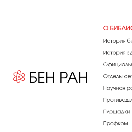
О БИБЛИ
История б
История з
Официаль
Отделы се
Научная р
Противоде
Площадки 
Профком