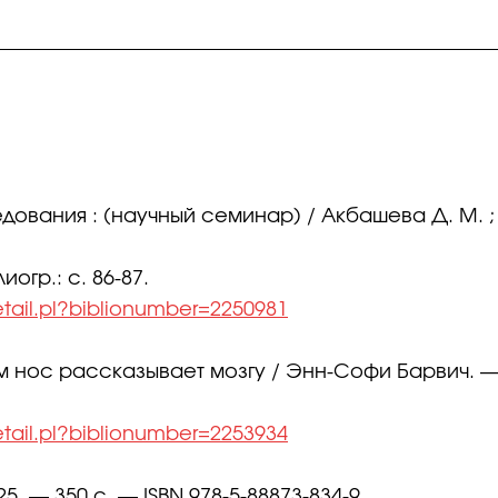
ледования : (научный семинар) / Акбашева Д. М
иогр.: с. 86-87.
etail.pl?biblionumber=2250981
м нос рассказывает мозгу / Энн-Софи Барвич. — 
etail.pl?biblionumber=2253934
. — 350 с. — ISBN 978-5-88873-834-9.