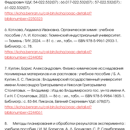
Федорович УДК: 54-022.532(07) ; 66.017-022.532(07) ; 57-022.532(07) ;
61-022.532(07).
https://koha.benran.ru/cgi-bin/koha/opac-detail.pl?
biblionumber=2250323
6. Котлова, Людмила Ивановна. Органическая химия : учебное
пособие / Л. И. Котлова ; Тюменский индустриальный университет.
— Тюмень : ТИУ, 2024. — 81 с. : ил., табл. — ISBN 978-5-9961-2933-1.
Библиогр.: с. 78.
https://koha.benran.ru/cgi-bin/koha/opac-detail.pl?
biblionumber=2244082
7. Кухтин, Борис Александрович. Физико-химические исследования
полимерных материалов и их расплавов : учебное пособие / Б. А.
Кухтин, Е. С. Пикалов ; Владимирский государственный университет
имени Александра Григорьевича и Николая Григорьевича
Столетовых. — Владимир : Изд-во Владимирского гос. ун-та имени А.
Г. и Н. Г. Столетовых, 2023. — 86 с. : ил., табл. — ISBN 978-5-9984-1805-1.
Библиогр.: с. 83-84. Пикалов, Евгений Сергеевич УДК: 678(07).
https://koha.benran.ru/cgi-bin/koha/opac-detail.pl?
biblionumber=2244061
8. Методы планирования и обработки результатов эксперимента :
учебное пособие / И. М. Борисов, А. Д. Бадикова, С. Р. Сахибгареев