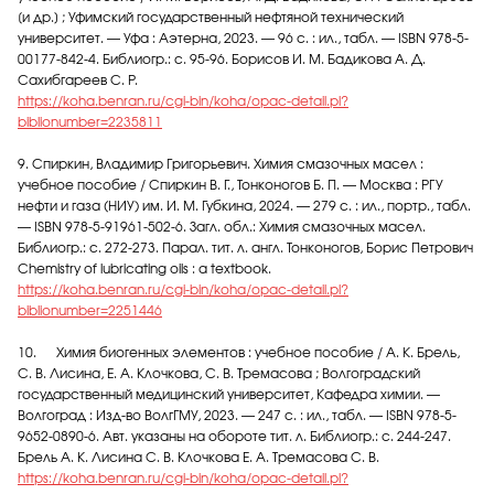
[и др.] ; Уфимский государственный нефтяной технический
университет. — Уфа : Аэтерна, 2023. — 96 с. : ил., табл. — ISBN 978-5-
00177-842-4. Библиогр.: с. 95-96. Борисов И. М. Бадикова А. Д.
Сахибгареев С. Р.
https://koha.benran.ru/cgi-bin/koha/opac-detail.pl?
biblionumber=2235811
9. Спиркин, Владимир Григорьевич. Химия смазочных масел :
учебное пособие / Спиркин В. Г., Тонконогов Б. П. — Москва : РГУ
нефти и газа (НИУ) им. И. М. Губкина, 2024. — 279 с. : ил., портр., табл.
— ISBN 978-5-91961-502-6. Загл. обл.: Химия смазочных масел.
Библиогр.: с. 272-273. Парал. тит. л. англ. Тонконогов, Борис Петрович
Chemistry of lubricating oils : a textbook.
https://koha.benran.ru/cgi-bin/koha/opac-detail.pl?
biblionumber=2251446
10. Химия биогенных элементов : учебное пособие / А. К. Брель,
С. В. Лисина, Е. А. Клочкова, С. В. Тремасова ; Волгоградский
государственный медицинский университет, Кафедра химии. —
Волгоград : Изд-во ВолгГМУ, 2023. — 247 с. : ил., табл. — ISBN 978-5-
9652-0890-6. Авт. указаны на обороте тит. л. Библиогр.: с. 244-247.
Брель А. К. Лисина С. В. Клочкова Е. А. Тремасова С. В.
https://koha.benran.ru/cgi-bin/koha/opac-detail.pl?