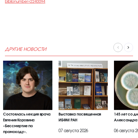
biblionumber=2240094
ДРУГИЕ НОВОСТИ
Состоялась лекция врача
Выставка посвященная
145 лет со д
Евгения Коровина
ИБФМ РАН
Александра
«Бессмертие по
07 августа 2026
06 августа 2
промокоду».