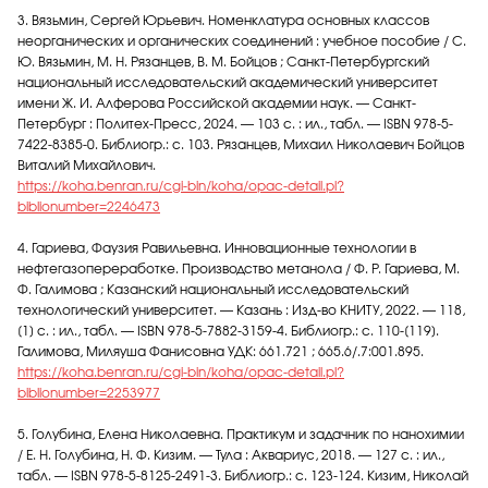
3. Вязьмин, Сергей Юрьевич. Номенклатура основных классов
неорганических и органических соединений : учебное пособие / С.
Ю. Вязьмин, М. Н. Рязанцев, В. М. Бойцов ; Санкт-Петербургский
национальный исследовательский академический университет
имени Ж. И. Алферова Российской академии наук. — Санкт-
Петербург : Политех-Пресс, 2024. — 103 с. : ил., табл. — ISBN 978-5-
7422-8385-0. Библиогр.: с. 103. Рязанцев, Михаил Николаевич Бойцов
Виталий Михайлович.
https://koha.benran.ru/cgi-bin/koha/opac-detail.pl?
biblionumber=2246473
4. Гариева, Фаузия Равильевна. Инновационные технологии в
нефтегазопереработке. Производство метанола / Ф. Р. Гариева, М.
Ф. Галимова ; Казанский национальный исследовательский
технологический университет. — Казань : Изд-во КНИТУ, 2022. — 118,
[1] с. : ил., табл. — ISBN 978-5-7882-3159-4. Библиогр.: с. 110-[119].
Галимова, Миляуша Фанисовна УДК: 661.721 ; 665.6/.7:001.895.
https://koha.benran.ru/cgi-bin/koha/opac-detail.pl?
biblionumber=2253977
5. Голубина, Елена Николаевна. Практикум и задачник по нанохимии
/ Е. Н. Голубина, Н. Ф. Кизим. — Тула : Аквариус, 2018. — 127 с. : ил.,
табл. — ISBN 978-5-8125-2491-3. Библиогр.: с. 123-124. Кизим, Николай