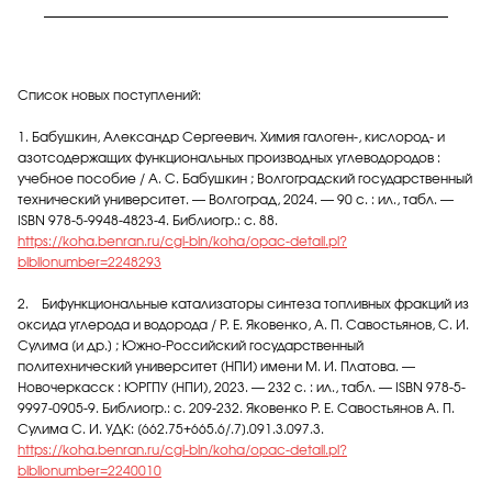
Список новых поступлений:
1. Бабушкин, Александр Сергеевич. Химия галоген-, кислород- и
азотсодержащих функциональных производных углеводородов :
учебное пособие / А. С. Бабушкин ; Волгоградский государственный
технический университет. — Волгоград, 2024. — 90 с. : ил., табл. —
ISBN 978-5-9948-4823-4. Библиогр.: с. 88.
https://koha.benran.ru/cgi-bin/koha/opac-detail.pl?
biblionumber=2248293
2. Бифункциональные катализаторы синтеза топливных фракций из
оксида углерода и водорода / Р. Е. Яковенко, А. П. Савостьянов, С. И.
Сулима [и др.] ; Южно-Российский государственный
политехнический университет (НПИ) имени М. И. Платова. —
Новочеркасск : ЮРГПУ (НПИ), 2023. — 232 с. : ил., табл. — ISBN 978-5-
9997-0905-9. Библиогр.: с. 209-232. Яковенко Р. Е. Савостьянов А. П.
Сулима С. И. УДК: [662.75+665.6/.7].091.3.097.3.
https://koha.benran.ru/cgi-bin/koha/opac-detail.pl?
biblionumber=2240010