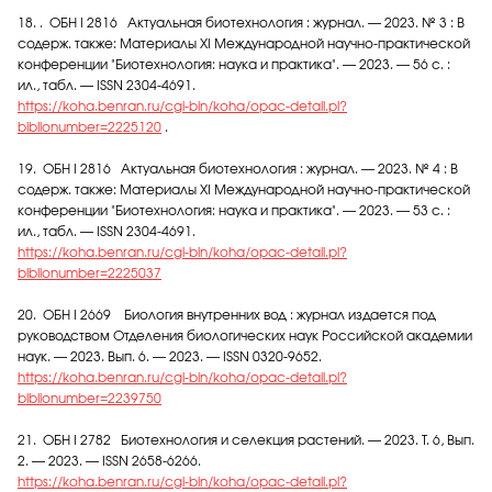
18. . ОБН I 2816 Актуальная биотехнология : журнал. — 2023. № 3 : В
содерж. также: Материалы XI Международной научно-практической
конференции "Биотехнология: наука и практика". — 2023. — 56 с. :
ил., табл. — ISSN 2304-4691.
https://koha.benran.ru/cgi-bin/koha/opac-detail.pl?
biblionumber=2225120
.
19. ОБН I 2816 Актуальная биотехнология : журнал. — 2023. № 4 : В
содерж. также: Материалы XI Международной научно-практической
конференции "Биотехнология: наука и практика". — 2023. — 53 с. :
ил., табл. — ISSN 2304-4691.
https://koha.benran.ru/cgi-bin/koha/opac-detail.pl?
biblionumber=2225037
20. ОБН I 2669 Биология внутренних вод : журнал издается под
руководством Отделения биологических наук Российской академии
наук. — 2023. Вып. 6. — 2023. — ISSN 0320-9652.
https://koha.benran.ru/cgi-bin/koha/opac-detail.pl?
biblionumber=2239750
21. ОБН I 2782 Биотехнология и селекция растений. — 2023. Т. 6, Вып.
2. — 2023. — ISSN 2658-6266.
https://koha.benran.ru/cgi-bin/koha/opac-detail.pl?