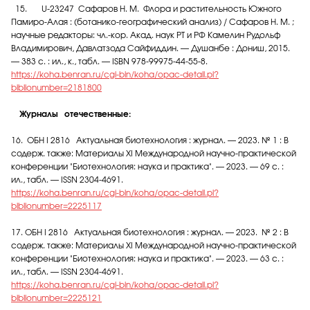
15. U-23247 Сафаров Н. М. Флора и растительность Южного
Памиро-Алая : (ботанико-географический анализ) / Сафаров Н. М. ;
научные редакторы: чл.-кор. Акад. наук РТ и РФ Камелин Рудольф
Владимирович, Давлатзода Сайфиддин. — Душанбе : Дониш, 2015.
— 383 с. : ил., к., табл. — ISBN 978-99975-44-55-8.
https://koha.benran.ru/cgi-bin/koha/opac-detail.pl?
biblionumber=2181800
Журналы отечественные:
16. ОБН I 2816 Актуальная биотехнология : журнал. — 2023. № 1 : В
содерж. также: Материалы XI Международной научно-практической
конференции "Биотехнология: наука и практика". — 2023. — 69 с. :
ил., табл. — ISSN 2304-4691.
https://koha.benran.ru/cgi-bin/koha/opac-detail.pl?
biblionumber=2225117
17. ОБН I 2816 Актуальная биотехнология : журнал. — 2023. № 2 : В
содерж. также: Материалы XI Международной научно-практической
конференции "Биотехнология: наука и практика". — 2023. — 63 с. :
ил., табл. — ISSN 2304-4691.
https://koha.benran.ru/cgi-bin/koha/opac-detail.pl?
biblionumber=2225121