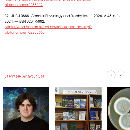
biblionumber=2238667
57. ИНБИ 0888 General Physiology and Biophysics. — 2024. V. 43, n. 1. —
2024. — ISSN 0231-5882.
https://koha.benran.ru/cgi-bin/koha/opac-detail.pl?
biblionumber=02238663
ДРУГИЕ НОВОСТИ