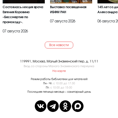
Состоялась лекция врача
Выставка посвященная
145 лет со д
Евгения Коровина
ИБФМ РАН
Александра
«Бессмертие по
07 августа 2026
06 августа 2
промокоду».
07 августа 2026
Все новости
119991, Москва, Малый Знаменский пер, д. 11/11
Вход со стороны Малого Знаменского переулка
На карте
Режим работы библиотеки для читателей
Пн - Чт:
с 10:00 до 17:30
Пт:
с 10:00 до 15:00
Последняя пятница месяца – санитарный день