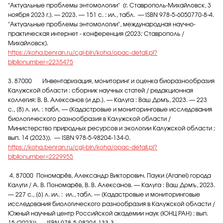
"Актуальные проблемы энтомологии" (г. Ставрополь-Михайловск, 3
ноября 2023 г.). — 2023. — 151 с. : ил., табл. — ISBN 978-5-6050770-8-4.
"Актуальные проблемы энтомологии", международная научно-
практическая интернет - конференция (2023; Ставрополь /
Михайловск).
https://koha.benran.ru/cgi-bin/koha/opac-detail.pl?
biblionumber=2235475
3. 87000 Инвентаризация, мониторинг и оценка биоразнообразия
Калужской области : сборник научных статей / редакционная
коллегия: В. В. Алексанов [и др.]. — Калуга : Ваш Домъ, 2023. — 223
с., [8] л. ил. : табл. — (Кадастровые и мониторинговые исследования
биологического разнообразия в Калужской области /
Министерство природных ресурсов и экологии Калужской области ;
вып. 14 (2023)). — ISBN 978-5-98204-134-0.
https://koha.benran.ru/cgi-bin/koha/opac-detail.pl?
biblionumber=2229955
4. 87000 Пономарёв, Александр Викторович. Пауки (Aranei) города
Калуги / А. В. Пономарёв, В. В. Алексанов. — Калуга : Ваш Домъ, 2023.
— 227 с., [6] л. ил. : ил., табл. — (Кадастровые и мониторинговые
исследования биологического разнообразия в Калужской области /
Южный научный центр Российской академии наук (ЮНЦ РАН) ; вып.