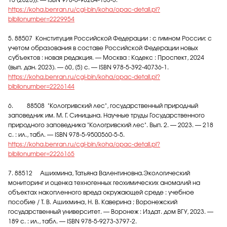
15 (2023)). — ISBN 978-5-98204-133-3.
https://koha.benran.ru/cgi-bin/koha/opac-detail.pl?
biblionumber=2229954
5. 88507 Конституция Российской Федерации : с гимном России: с
учетом образования в составе Российской Федерации новых
субъектов : новая редакция. — Москва : Кодекс : Проспект, 2024
(вып. дан. 2023). — 60, [5] с. — ISBN 978-5-392-40736-1.
https://koha.benran.ru/cgi-bin/koha/opac-detail.pl?
biblionumber=2226144
6. 88508 "Кологривский лес", государственный природный
заповедник им. М. Г. Синицына. Научные труды Государственного
природного заповедника "Кологривский лес". Вып. 2. — 2023. — 218
с. : ил., табл. — ISBN 978-5-9500560-5-5.
https://koha.benran.ru/cgi-bin/koha/opac-detail.pl?
biblionumber=2226165
7. 88512 Ашихмина, Татьяна Валентиновна.Экологический
мониторинг и оценка техногенных геохимических аномалий на
объектах накопленного вреда окружающей среде : учебное
пособие / Т. В. Ашихмина, Н. В. Каверина ; Воронежский
государственный университет. — Воронеж : Издат. дом ВГУ, 2023. —
189 с. : ил., табл. — ISBN 978-5-9273-3797-2.