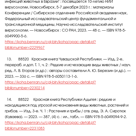
инфекций животных в Евразии" : посвящается 10-летию НИИ
вирусологии, Новосибирск, 5-7 декабря 2023 г. : материалы
Конференции / Сибирское отделение Российской академии наук,
Федеральный исследовательский центр фундаментальной и
трансляционной медицины, Научно-исследовательский институт
вирусологии. — Новосибирск : СО РАН, 2023. — 48 с. — ISBN 978-5-
6049900-5-6.
https://koha.benran.ru/cgi-bin/koha/opac-detail.pl?
biblionumber=2229967
13. 88520 Красная книга Чувашской Республики. — Изд. 2-е,
перераб. и доп. Т. 1, ч. 2 : Редкие и исчезающие виды животных / науч.
ред. Л. В. Егоров [и др.] ; авторы составители А. Ю. Березин [и др.]. —
2023. — 336 с. — ISBN 978-5-6050113-1-6.
https://koha.benran.ru/cgi-bin/koha/opac-detail.pl?
biblionumber=2230214
14. 88522 Красная книга Республики Адыгея : редкие и
находящиеся под угрозой исчезновения виды животных, растений и
грибов. — Изд. 3-е. Ч. 1 : Растения и грибы / отв. ред. Э. А. Сиротюк
(Куваева). — 2023. — 387, [4] с. : ил., табл. — ISBN 978-5-6049094-9-2.
https://koha.benran.ru/cgi-bin/koha/opac-detail.pl?
biblionumber=2231083