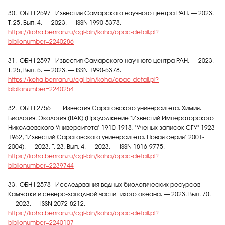
30. ОБН I 2597 Известия Самарского научного центра РАН. — 2023.
Т. 25, Вып. 4. — 2023. — ISSN 1990-5378.
https://koha.benran.ru/cgi-bin/koha/opac-detail.pl?
biblionumber=2240286
31. ОБН I 2597 Известия Самарского научного центра РАН. — 2023.
Т. 25, Вып. 5. — 2023. — ISSN 1990-5378.
https://koha.benran.ru/cgi-bin/koha/opac-detail.pl?
biblionumber=2240254
32. ОБН I 2756 Известия Саратовского университета. Химия.
Биология. Экология (ВАК) (Продолжение "Известий Императорского
Николаевского Университета" 1910-1918, "Ученых записок СГУ" 1923-
1962, "Известий Саратовского университета. Новая серия" 2001-
2004). — 2023. Т. 23, Вып. 4. — 2023. — ISSN 1816-9775.
https://koha.benran.ru/cgi-bin/koha/opac-detail.pl?
biblionumber=2239744
33. ОБН I 2578 Исследования водных биологических ресурсов
Камчатки и северо-западной части Тихого океана. — 2023. Вып. 70.
— 2023. — ISSN 2072-8212.
https://koha.benran.ru/cgi-bin/koha/opac-detail.pl?
biblionumber=2240107