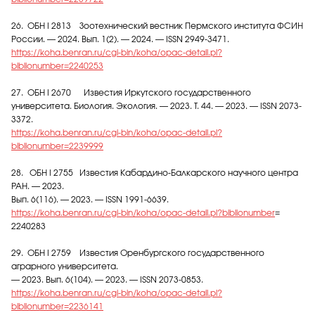
26. ОБН I 2813 Зоотехнический вестник Пермского института ФСИН
России. — 2024. Вып. 1(2). — 2024. — ISSN 2949-3471.
https://koha.benran.ru/cgi-bin/koha/opac-detail.pl?
biblionumber=2240253
27. ОБН I 2670 Известия Иркутского государственного
университета. Биология. Экология. — 2023. Т. 44. — 2023. — ISSN 2073-
3372.
https://koha.benran.ru/cgi-bin/koha/opac-detail.pl?
biblionumber=2239999
28. ОБН I 2755 Известия Кабардино-Балкарского научного центра
РАН. — 2023.
Вып. 6(116). — 2023. — ISSN 1991-6639.
https://koha.benran.ru/cgi-bin/koha/opac-detail.pl?biblionumber
=
2240283
29. ОБН I 2759 Известия Оренбургского государственного
аграрного университета.
— 2023. Вып. 6(104). — 2023. — ISSN 2073-0853.
https://koha.benran.ru/cgi-bin/koha/opac-detail.pl?
biblionumber=2236141