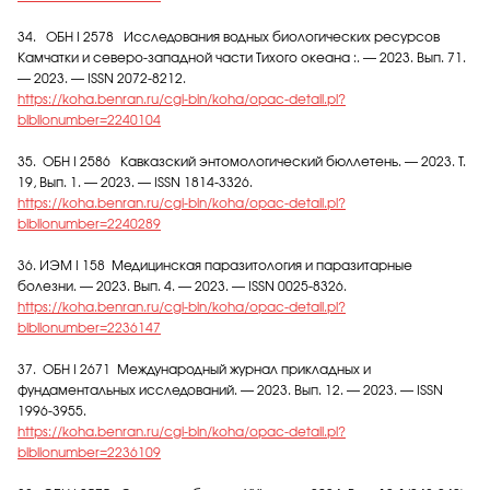
34. ОБН I 2578 Исследования водных биологических ресурсов
Камчатки и северо-западной части Тихого океана :. — 2023. Вып. 71.
— 2023. — ISSN 2072-8212.
https://koha.benran.ru/cgi-bin/koha/opac-detail.pl?
biblionumber=2240104
35. ОБН I 2586 Кавказский энтомологический бюллетень. — 2023. Т.
19, Вып. 1. — 2023. — ISSN 1814-3326.
https://koha.benran.ru/cgi-bin/koha/opac-detail.pl?
biblionumber=2240289
36. ИЭМ I 158 Медицинская паразитология и паразитарные
болезни. — 2023. Вып. 4. — 2023. — ISSN 0025-8326.
https://koha.benran.ru/cgi-bin/koha/opac-detail.pl?
biblionumber=2236147
37. ОБН I 2671 Международный журнал прикладных и
фундаментальных исследований. — 2023. Вып. 12. — 2023. — ISSN
1996-3955.
https://koha.benran.ru/cgi-bin/koha/opac-detail.pl?
biblionumber=2236109