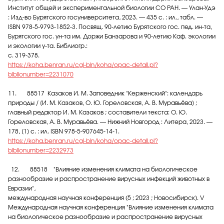
Институт общей и экспериментальной биологии СО РАН. — Улан-Удэ
: Изд-во Бурятского госуниверситета, 2023. — 435 с. : ил., табл. —
ISBN 978-5-9793-1852-3. Посвящ. 90-летию Бурятского гос. пед. ин-та,
Бурятского гос. ун-та им. Доржи Банзарова и 90-летию Каф. экологии
и экологии у-та. Библиогр.:
с. 319-378.
https://koha.benran.ru/cgi-bin/koha/opac-detail.pl?
biblionumber=2231070
11. 88517 Казаков И. М. Заповедник "Керженский": календарь
природы / [И. М. Казаков, О. Ю. Гореловская, А. В. Муравьёва] ;
главный редактор И. М. Казаков ; составители текста: О. Ю.
Гореловская, А. В. Муравьёва. — Нижний Новгород : Литера, 2023. —
178, [1] с. : ил. ISBN 978-5-907645-14-1.
https://koha.benran.ru/cgi-bin/koha/opac-detail.pl?
biblionumber=2232973
12. 88518 "Влияние изменения климата на биологическое
разнообразие и распространение вирусных инфекций животных в
Евразии",
международная научная конференция (5 ; 2023 ; Новосибирск). V
Международная научная конференция "Влияние изменения климата
на биологическое разнообразие и распространение вирусных