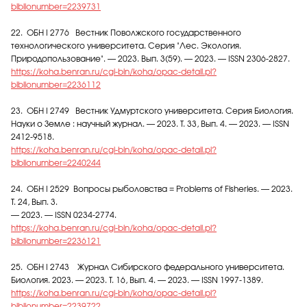
biblionumber=2239731
22. ОБН I 2776 Вестник Поволжского государственного
технологического университета. Серия "Лес. Экология.
Природопользование". — 2023. Вып. 3(59). — 2023. — ISSN 2306-2827.
https://koha.benran.ru/cgi-bin/koha/opac-detail.pl?
biblionumber=2236112
23. ОБН I 2749 Вестник Удмуртского университета. Серия Биология.
Науки о Земле : научный журнал. — 2023. Т. 33, Вып. 4. — 2023. — ISSN
2412-9518.
https://koha.benran.ru/cgi-bin/koha/opac-detail.pl?
biblionumber=2240244
24. ОБН I 2529 Вопросы рыболовства = Problems of Fisheries. — 2023.
Т. 24, Вып. 3.
— 2023. — ISSN 0234-2774.
https://koha.benran.ru/cgi-bin/koha/opac-detail.pl?
biblionumber=2236121
25. ОБН I 2743 Журнал Сибирского федерального университета.
Биология. 2023. — 2023. Т. 16, Вып. 4. — 2023. — ISSN 1997-1389.
https://koha.benran.ru/cgi-bin/koha/opac-detail.pl?
biblionumber=2239722