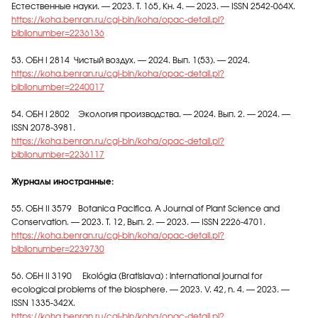
Естественные науки. — 2023. Т. 165, Кн. 4. — 2023. — ISSN 2542-064X.
https://koha.benran.ru/cgi-bin/koha/opac-detail.pl?
biblionumber=2236136
53. ОБН I 2814 Чистый воздух. — 2024. Вып. 1(53). — 2024.
https://koha.benran.ru/cgi-bin/koha/opac-detail.pl?
biblionumber=2240017
54. ОБН I 2802 Экология производства. — 2024. Вып. 2. — 2024. —
ISSN 2078-3981.
https://koha.benran.ru/cgi-bin/koha/opac-detail.pl?
biblionumber=2236117
Журналы иностранные:
55. ОБН II 3579 Botanica Pacifica. A Journal of Plant Science and
Conservation. — 2023. Т. 12, Вып. 2. — 2023. — ISSN 2226-4701.
https://koha.benran.ru/cgi-bin/koha/opac-detail.pl?
biblionumber=2239730
56. ОБН II 3190 Ekológia (Bratislava) : international journal for
ecological problems of the biosphere. — 2023. V. 42, n. 4. — 2023. —
ISSN 1335-342X.
https://koha.benran.ru/cgi-bin/koha/opac-detail.pl?