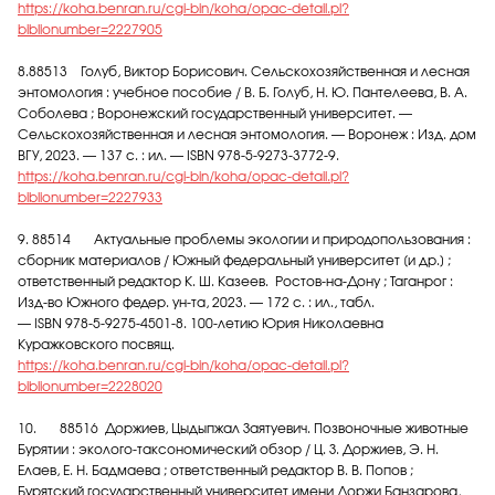
https://koha.benran.ru/cgi-bin/koha/opac-detail.pl?
biblionumber=2227905
8.88513 Голуб, Виктор Борисович. Сельскохозяйственная и лесная
энтомология : учебное пособие / В. Б. Голуб, Н. Ю. Пантелеева, В. А.
Соболева ; Воронежский государственный университет. —
Сельскохозяйственная и лесная энтомология. — Воронеж : Изд. дом
ВГУ, 2023. — 137 с. : ил. — ISBN 978-5-9273-3772-9.
https://koha.benran.ru/cgi-bin/koha/opac-detail.pl?
biblionumber=2227933
9. 88514 Актуальные проблемы экологии и природопользования :
сборник материалов / Южный федеральный университет [и др.] ;
ответственный редактор К. Ш. Казеев. Ростов-на-Дону ; Таганрог :
Изд-во Южного федер. ун-та, 2023. — 172 с. : ил., табл.
— ISBN 978-5-9275-4501-8. 100-летию Юрия Николаевна
Куражковского посвящ.
https://koha.benran.ru/cgi-bin/koha/opac-detail.pl?
biblionumber=2228020
10. 88516 Доржиев, Цыдыпжал Заятуевич. Позвоночные животные
Бурятии : эколого-таксономический обзор / Ц. З. Доржиев, Э. Н.
Елаев, Е. Н. Бадмаева ; ответственный редактор В. В. Попов ;
Бурятский государственный университет имени Доржи Банзарова,