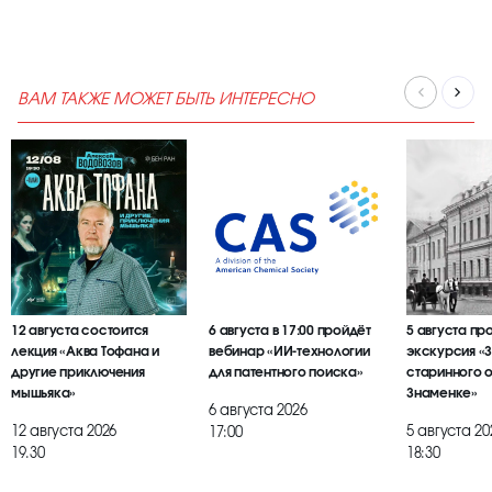
ВАМ ТАКЖЕ МОЖЕТ БЫТЬ ИНТЕРЕСНО
12 августа состоится
6 августа в 17:00 пройдёт
5 августа пр
лекция «Аква Тофана и
вебинар «ИИ-технологии
экскурсия «
другие приключения
для патентного поиска»
старинного 
мышьяка»
Знаменке»
6 августа 2026
12 августа 2026
5 августа 20
17:00
19.30
18:30