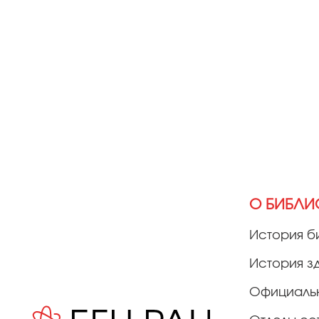
О БИБЛИ
История б
История з
Официаль