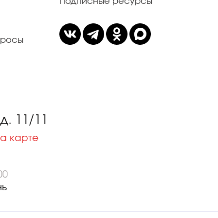
Подписные ресурсы
просы
. 11/11
а карте
00
нь