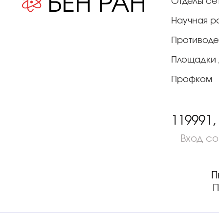
Отделы се
Научная р
Противоде
Площадки 
Профком
119991,
Вход с
П
П