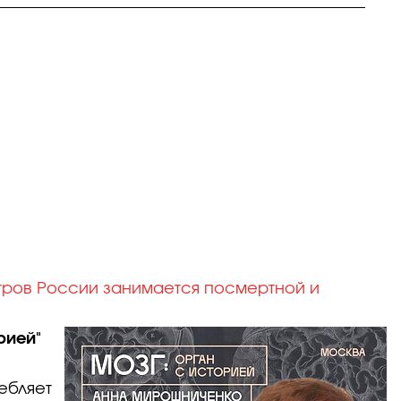
тров России занимается посмертной и
рией"
ребляет