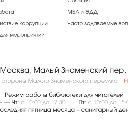
ти
События
абота
МБА и ЭДД
йствие коррупции
Часто задаваемые во
для мероприятий
 Москва, Малый Знаменский пер, д
о стороны Малого Знаменского переулка
Н
Режим работы библиотеки для читателей
н — Чт:
с 10:00 до 17:30
Пт:
с 10:00 до 15:
оследняя пятница месяца – санитарный де