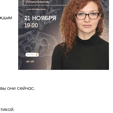
аждым
овы они сейчас.
тикой.