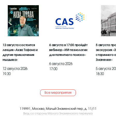
12 августа состоится
6 августа в 17:00 пройдёт
5 августа пр
лекция «Аква Тофана и
вебинар «ИИ-технологии
экскурсия «
другие приключения
для патентного поиска»
старинного 
мышьяка»
Знаменке»
6 августа 2026
12 августа 2026
5 августа 20
17:00
19.30
18:30
Все мероприятия
119991, Москва, Малый Знаменский пер, д. 11/11
Вход со стороны Малого Знаменского переулка